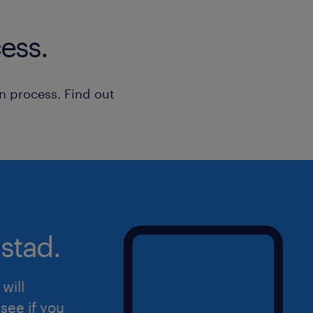
ess.
n process. Find out
stad.
will
see if you