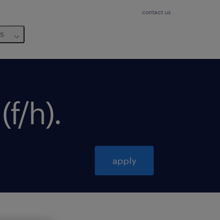
contact us
us
(f/h)
.
apply