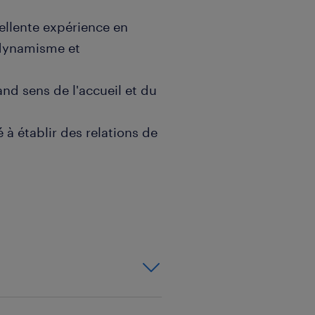
ellente expérience en
t dynamisme et
nd sens de l'accueil et du
 à établir des relations de
 bonne connaissance des
e, avec une expertise
d'emploi ? C'est très