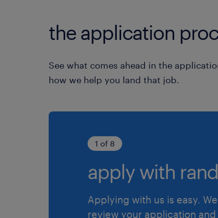
the application proc
See what comes ahead in the applicatio
how we help you land that job.
1 of 8
apply with rand
Applying with us is easy. We 
review your application and 