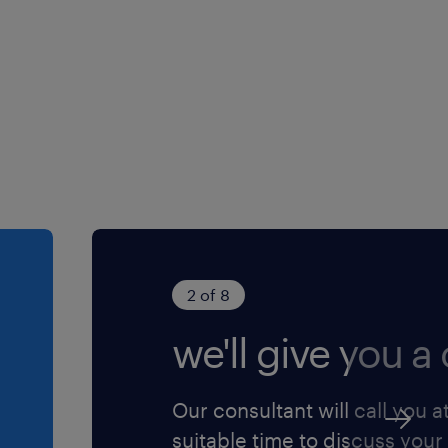
2 of 8
we'll give you a c
Our consultant will call you a
suitable time to discuss your