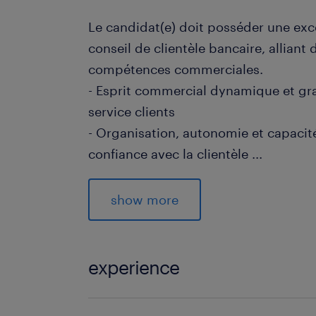
Le candidat(e) doit posséder une exc
conseil de clientèle bancaire, allian
compétences commerciales.
- Esprit commercial dynamique et gra
service clients
- Organisation, autonomie et capacité
confiance avec la clientèle
...
- Capacité à travailler en équipe et
produits bancaires courants
show more
- Diplôme d'État en Banque ou Financ
dans la gestion des crédits
experience
Processus de recrutement
Vous êtes intéressé(e) par cette offre 
6 mois