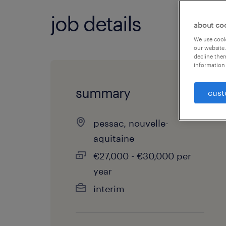
job details
about co
We use cooki
our website.
decline them
information 
summary
cust
pessac, nouvelle-
aquitaine
€27,000 - €30,000 per
year
interim