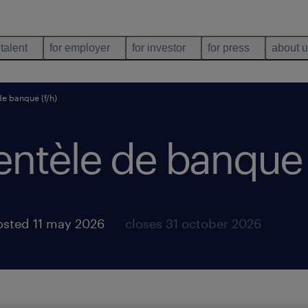
 talent
for employer
for investor
for press
about 
de banque (f/h)
entèle de banque 
osted 11 may 2026
closes 31 october 2026