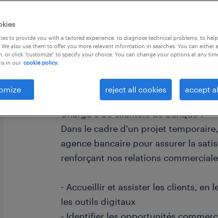
okies
es to provide you with a tailored experience, to diagnose technical problems, to hel
 We also use them to offer you more relevant information in searches. You can either 
, or click "customize" to specify your choice. You can change your options at any tim
is in our
cookie policy.
descriptif du poste
omize
reject all cookies
accept al
Quel défi professionnel vous incite à 
Chargé·e de clientèle de banque ?
Dans le cadre d'un projet temporaire
agence bancaire pour assurer la satis
renforçant nos relations commerciale
- Accueillir et assister les clients, en
les outils digitaux
- Identifier les opportunités commerci