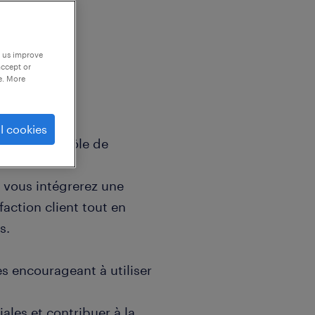
p us improve
accept or
e. More
l cookies
explorer le rôle de
, vous intégrerez une
faction client tout en
s.
 les encourageant à utiliser
ales et contribuer à la