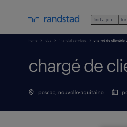
find a job
for
home
jobs
financial services
chargé de clientèle 
chargé de cli
pessac
,
nouvelle-aquitaine
p