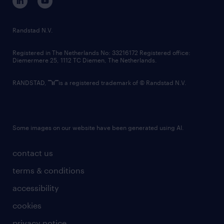
randstad innovation fund
country websites
Randstad N.V.
contact us
Registered in The Netherlands No: 33216172 Registered office:
Diemermere 25, 1112 TC Diemen, The Netherlands.
RANDSTAD,
is a registered trademark of © Randstad N.V.
Some images on our website have been generated using AI.
contact us
terms & conditions
accessibility
cookies
privacy notice