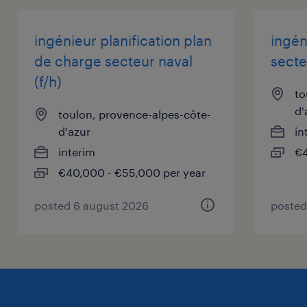
client un(e) chargé de coordination chantier
(F/H).
ingénieur planification plan
ingén
de charge secteur naval
secte
Poste à pourvoir en intérim sur le secteur de
(f/h)
Toulon.
to
d'
toulon, provence-alpes-côte-
d'azur
in
interim
€4
€40,000 - €55,000 per year
posted 6 august 2026
posted