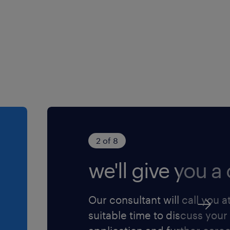
jf draait alles om
e altijd goed geholpen. Of
nel wilt bijpraten? Je
ing in Zaandam. Ook
ar en denken ze met je mee
een op pad gaat
2 of 8
g
we'll give you a c
 direct!
Our consultant will call you a
oor iedereen die zich
suitable time to discuss your