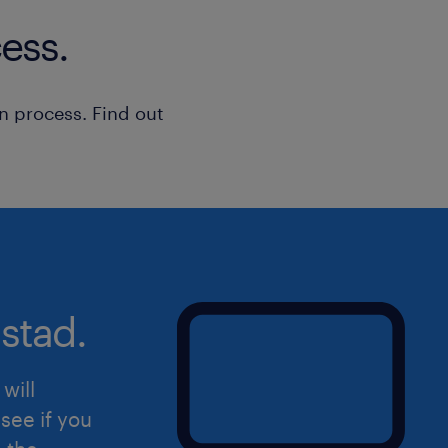
Albert Heijn in Zaandam. Bij dit bedri
ess.
persoonlijke aandacht, dus je voelt j
je nu even een vraag hebt of gewoon s
kunt altijd binnenlopen bij de plann
n process. Find out
onderweg zijn ze makkelijk bereikba
als je ergens tegenaan loopt.
goed inwerktraject voordat je all
net wagenpark
mogelijkheid tot vaste aanstellin
stad.
sollicitatie
Klaar voor deze uitdaging? Solliciteer
will
Uiteraard staat deze vacature open v
see if you
hierin herkent.