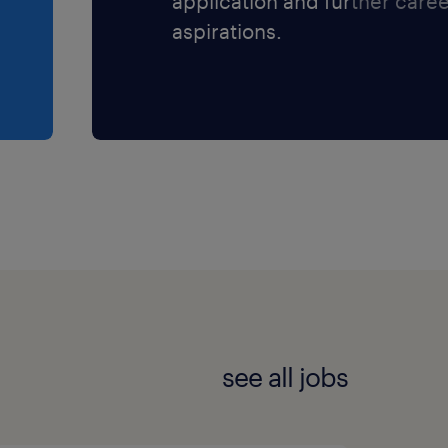
application and further care
aspirations.
see all jobs