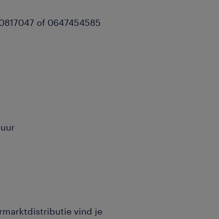
610817047 of 0647454585
 uur
marktdistributie vind je