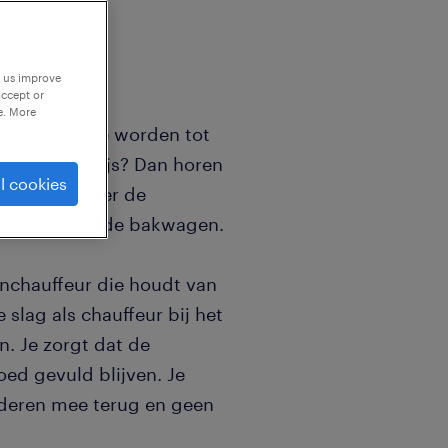
p us improve
accept or
e. More
om opgeleid te worden tot
je CE-rijbewijs? Dan horen
l cookies
t je mee over de
g te gaan op de bakwagen.
chauffeur die houdt van
 slag als chauffeur bij het
n. Je zorgt dat de
ed gevuld blijven. Je
ederen mee terug en geen