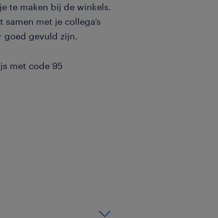
e te maken bij de winkels.
t samen met je collega’s
r goed gevuld zijn.
wijs met code 95
 distributiecentrum van
en 04:00 uur en bent
e levert boodschappen en
 Noordwest-Nederland. Bij
n. Maar je steekt zelf