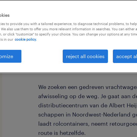
okies
es to provide you with a tailored experience, to diagnose technical problems, to hel
 We also use them to offer you more relevant information in searches. You can either 
, or click "customize" to specify your choice. You can change your options at any tim
is in our
cookie policy.
Heb je je C rijbewijs en de ambitie 
CE-chauffeur? Of ben je al bezig met 
omize
reject all cookies
accept al
we graag van je! We denken graag me
mogelijkheden om alvast aan de sla
We zoeken een gedreven vrachtwagen
afwisseling op de weg. Je gaat aan de
distributiecentrum van de Albert Heij
schappen in Noordwest-Nederland go
laadt rolcontainers, neemt retourgo
route is hetzelfde.