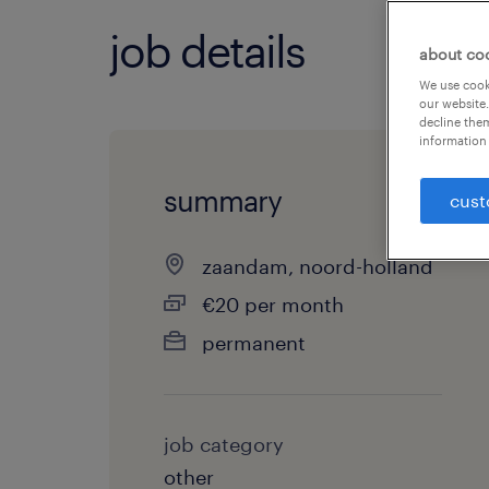
job details
about co
We use cooki
our website.
decline them
information 
summary
cust
zaandam, noord-holland
€20 per month
permanent
job category
other