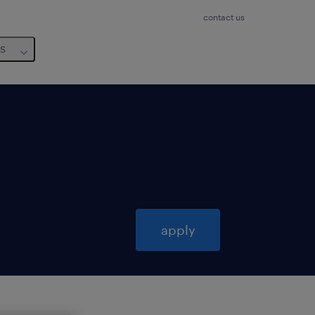
contact us
us
apply