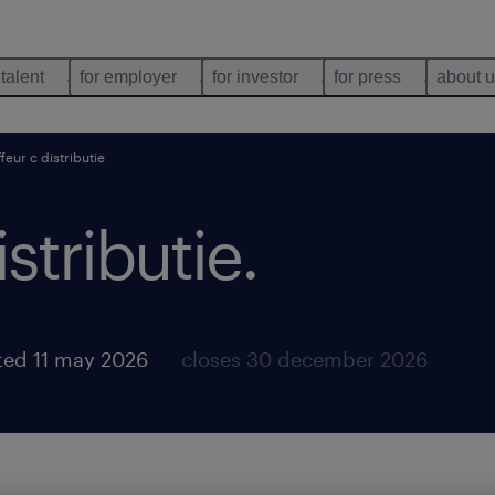
 talent
for employer
for investor
for press
about 
feur c distributie
stributie
.
ted 11 may 2026
closes 30 december 2026