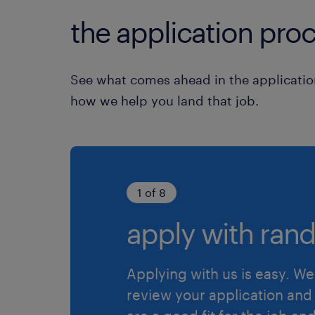
the application proc
See what comes ahead in the applicatio
how we help you land that job.
1 of 8
apply with rand
Applying with us is easy. We 
review your application and 