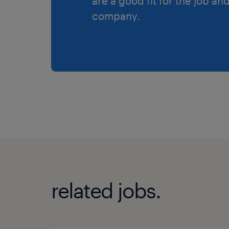
are a good fit for the job an
company.
related jobs.