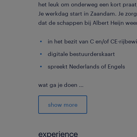
het leuk om onderweg een kort praatj
Je werkdag start in Zaandam. Je zorg
dat de schappen bij Albert Heijn wee
in het bezit van C en/of CE-rijbe
digitale bestuurderskaart
spreekt Nederlands of Engels
wat ga je doen
...
Je draait de vroege dienst vanuit het
Albert Heijn. Je begint tussen 01.00 
show more
meestal rond 13:00 uur weer klaar. J
andere goederen af bij AH-filialen in
de vestigingen krijg je hulp met losse
experience