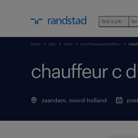
find a job
for
home
jobs
other
vrachtwagenchauffeur
chauf
chauffeur c di
zaandam
,
noord-holland
pos