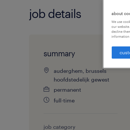
job details
about co
We use cooki
our website.
decline them
information 
summary
cust
auderghem, brussels
hoofdstedelijk gewest
permanent
full-time
job category