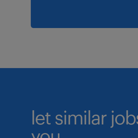
let similar jo
you