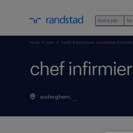
find a job
for
home
jobs
health & social care, practitioner & technic
chef infirmier
auderghem
,
brussels hoofdstedelij