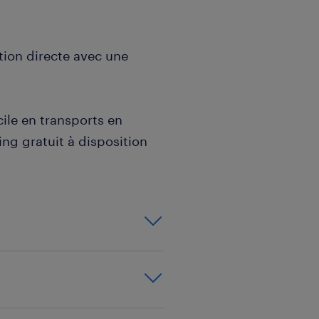
ation directe avec une
cile en transports en
ng gratuit à disposition
rain, vous êtes le
e étage. Vous
, la direction, les