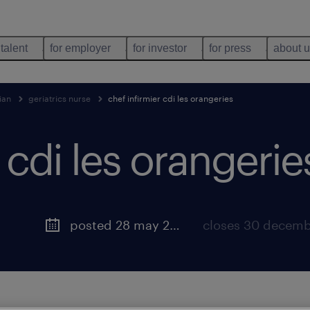
 talent
for employer
for investor
for press
about 
ian
geriatrics nurse
chef infirmier cdi les orangeries
 cdi les orangerie
k gewest
posted 28 may 2026