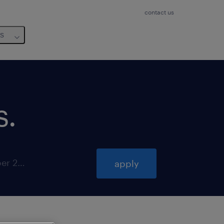
contact us
us
s
.
closes 30 december 2026
apply