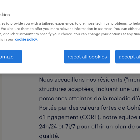
okies
es to provide you with a tailored experience, to diagnose technical problems, to hel
 We also use them to offer you more relevant information in searches. You can either 
, or click "customize" to specify your choice. You can change your options at any tim
is in our
cookie policy.
Située au centre d'Auderghem, à pro
l’hôpital Chirec Delta et dans un en
omize
reject all cookies
accept al
communauté Les Orangeries (membr
un centre de soins résidentiels tout 
Nous accueillons nos résidents ("men
structures adaptées, incluant une un
personnes atteintes de la maladie d
Portée par des valeurs fortes de Coh
d'Engagement (CORE), notre équipe mu
24h/24 et 7j/7 pour offrir un plan de
qualité.