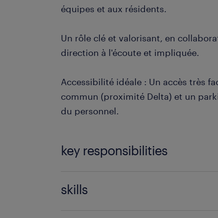
équipes et aux résidents.
Un rôle clé et valorisant, en collabor
direction à l'écoute et impliquée.
Accessibilité idéale : Un accès très fa
commun (proximité Delta) et un parki
du personnel.
key responsibilities
En tant qu'Infirmier(ère) cheffe de ter
skills
pilier managérial et clinique de votr
assurez le lien direct entre les équipes