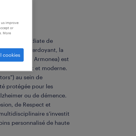
p us improve
accept or
e. More
ximité immédiate de
vironnement verdoyant, la
l cookies
e du groupe Armonea) est
neuf, spacieux et moderne.
tors") au sein de
ité protégée pour les
'Alzheimer ou de démence.
ésion, de Respect et
ltidisciplinaire s'investit
 soins personnalisé de haute