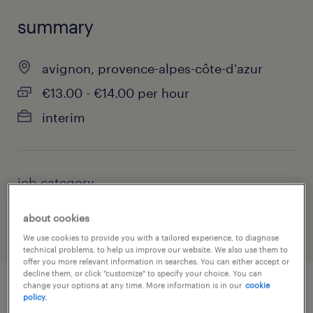
summary
avignon, provence-alpes-côte-d'azur
€13.00 - €14.00 per hour
interim
job category
employment & recruitment agency
about cookies
We use cookies to provide you with a tailored experience, to diagnose
technical problems, to help us improve our website. We also use them to
offer you more relevant information in searches. You can either accept or
decline them, or click "customize" to specify your choice. You can
change your options at any time. More information is in our
cookie
policy.
job details