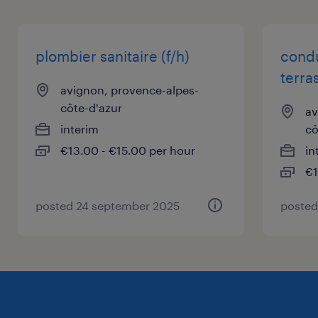
Notre client est situé à AVIGNON et offre des
services professionnels variés dans le secteur
des activités liées à l'emploi.
plombier sanitaire (f/h)
condu
terra
avignon, provence-alpes-
côte-d'azur
av
interim
cô
€13.00 - €15.00 per hour
in
€1
posted 24 september 2025
posted