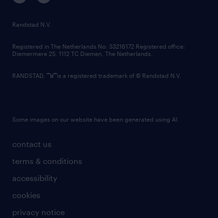
randstad innovation fund
country websites
Randstad N.V.
contact us
Registered in The Netherlands No: 33216172 Registered office:
Diemermere 25, 1112 TC Diemen, The Netherlands.
RANDSTAD,
is a registered trademark of © Randstad N.V.
Some images on our website have been generated using AI.
contact us
terms & conditions
accessibility
cookies
privacy notice