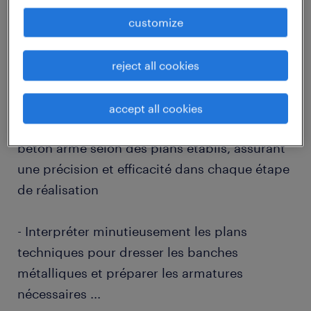
customize
descriptif du poste
reject all cookies
Quels défis stimulants souhaitez-vous relever
en tant que Coffreur bancheur (F/H) ?
accept all cookies
Le poste consiste à ériger des structures en
béton armé selon des plans établis, assurant
une précision et efficacité dans chaque étape
de réalisation
- Interpréter minutieusement les plans
techniques pour dresser les banches
métalliques et préparer les armatures
nécessaires
...