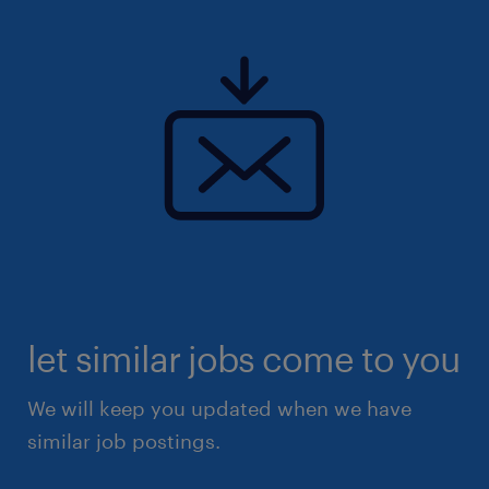
consolider son positionnement et conquérir
de nouvelles parts de marché, notre client
recherche son/sa futur(e) Commercial(e)
Digital & Hardware (F/H).
Le poste est basé au choix en Région
Parisienne (Saint-Cloud, 92) ou à Mouans-
Sartoux (06), au sein de bureaux à taille
humaine.
let similar jobs come to you
We will keep you updated when we have
similar job postings.