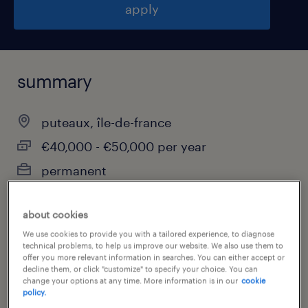
apply
summary
puteaux, île-de-france
€40,000 - €50,000 per year
permanent
about cookies
job category
We use cookies to provide you with a tailored experience, to diagnose
technical problems, to help us improve our website. We also use them to
arts, entertainment & media
offer you more relevant information in searches. You can either accept or
decline them, or click "customize" to specify your choice. You can
change your options at any time. More information is in our
cookie
policy.