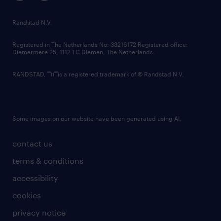
randstad innovation fund
country websites
Randstad N.V.
contact us
Registered in The Netherlands No: 33216172 Registered office:
Diemermere 25, 1112 TC Diemen, The Netherlands.
RANDSTAD,
is a registered trademark of © Randstad N.V.
Some images on our website have been generated using AI.
contact us
terms & conditions
accessibility
cookies
privacy notice