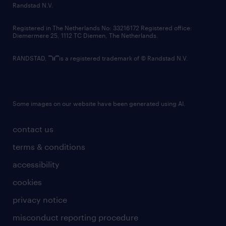
country websites
Randstad N.V.
contact us
Registered in The Netherlands No: 33216172 Registered office:
Diemermere 25, 1112 TC Diemen, The Netherlands.
RANDSTAD,
is a registered trademark of © Randstad N.V.
Some images on our website have been generated using AI.
contact us
terms & conditions
accessibility
cookies
privacy notice
misconduct reporting procedure