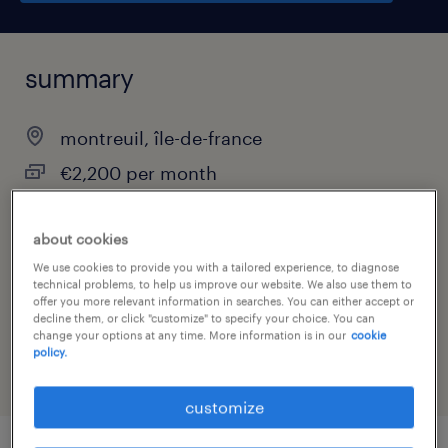
summary
montreuil, île-de-france
€2,200 per month
interim
about cookies
We use cookies to provide you with a tailored experience, to diagnose
technical problems, to help us improve our website. We also use them to
job category
offer you more relevant information in searches. You can either accept or
decline them, or click "customize" to specify your choice. You can
information technology
change your options at any time. More information is in our
cookie
policy.
customize