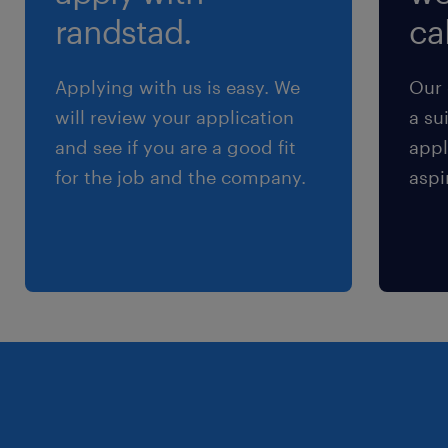
randstad.
cal
Compétences techniques
Applying with us is easy. We
Our 
Maîtriser les outils bureautiques (Word,
will review your application
a su
Excel..)
and see if you are a good fit
appl
for the job and the company.
aspi
Indispensable (Excel maîtrisé : TCD,
Recherche V, Formules).
Compétences fonctionnelles (Toutes
Indispensables) :
Capacité à collaborer / Travail d'équipe
Rigueur
Capacité d'organisation