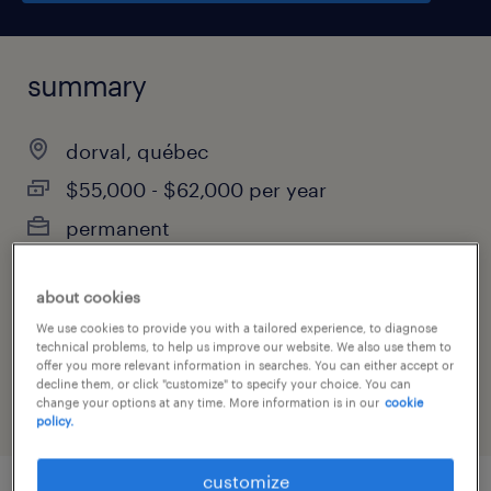
summary
dorval, québec
$55,000 - $62,000 per year
permanent
about cookies
job category
We use cookies to provide you with a tailored experience, to diagnose
technical problems, to help us improve our website. We also use them to
administrative & support services
offer you more relevant information in searches. You can either accept or
decline them, or click "customize" to specify your choice. You can
change your options at any time. More information is in our
cookie
policy.
customize