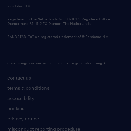
country websites
Randstad N.V.
contact us
Registered in The Netherlands No: 33216172 Registered office:
Diemermere 25, 1112 TC Diemen, The Netherlands.
RANDSTAD,
is a registered trademark of © Randstad N.V.
Some images on our website have been generated using AI.
contact us
terms & conditions
accessibility
cookies
privacy notice
misconduct reporting procedure