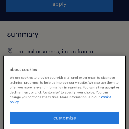
apply
summary
corbeil essonnes, île-de-france
€55,000 - €60,000 per year
about cookies
permanent
We use cookies to provide you with a tailored experience, to diagnose
technical problems, to help us improve our website. We also use them to
offer you more relevant information in searches. You can either accept or
decline them, or click "customize" to specify your choice. You can
job category
change your options at any time. More information is in our
cookie
policy.
manufacturing & production
customize