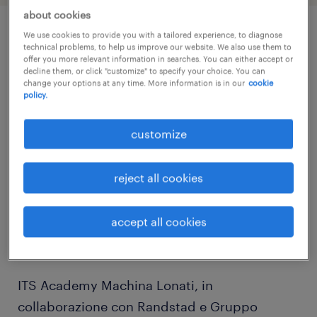
about cookies
We use cookies to provide you with a tailored experience, to diagnose
job details
technical problems, to help us improve our website. We also use them to
offer you more relevant information in searches. You can either accept or
decline them, or click "customize" to specify your choice. You can
change your options at any time. More information is in our
cookie
Pronto a dare una svolta al tuo futuro?
policy.
customize
Che tu sia uno studente a un passo dal
diploma o che tu abbia appena terminato gli
reject all cookies
studi, se vuoi entrare nel mondo del lavoro
attraverso un percorso formativo pratico e
altamente professionalizzante, Randstad ha
accept all cookies
l'opportunità che stai cercando!
ITS Academy Machina Lonati, in
collaborazione con Randstad e Gruppo