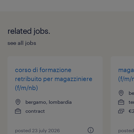
(https://www.randstad.it/privacy/) ai sensi dell'art.
l'inserimento degli ordini e il monitoraggio delle
13 del Regolamento (UE) 2016/679 sulla protezione
spedizioni.
dei dati (GDPR).
related jobs.
see all jobs
corso di formazione
magaz
retribuito per magazziniere
(f/m/
(f/m/nb)
be
bergamo, lombardia
te
contract
€2
posted 23 july 2026
posted