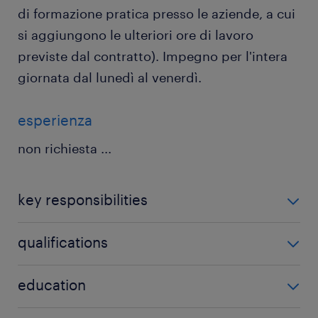
di formazione pratica presso le aziende, a cui
si aggiungono le ulteriori ore di lavoro
previste dal contratto). Impegno per l'intera
giornata dal lunedì al venerdì.
esperienza
non richiesta
...
key responsibilities
Quali sono gli obiettivi del corso?
qualifications
L'obiettivo del corso è formare professionisti pronti
Quali requisiti stiamo cercando?
education
a inserire direttamente in azienda nel ruolo di
Consulente Tecnico Logistico-Commerciale. Il
Diploma Professionale Quadriennale IeFP o
Upper secondary education