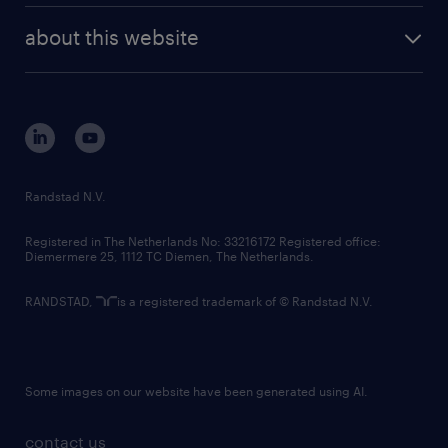
company profile
future of work
randstad digital
about this website
sustainability
tech suite
disclaimer
equity, diversity, inclusion and belonging
contact us
corporate governance
randstad innovation fund
country websites
Randstad N.V.
contact us
Registered in The Netherlands No: 33216172 Registered office:
Diemermere 25, 1112 TC Diemen, The Netherlands.
RANDSTAD,
is a registered trademark of © Randstad N.V.
Some images on our website have been generated using AI.
contact us