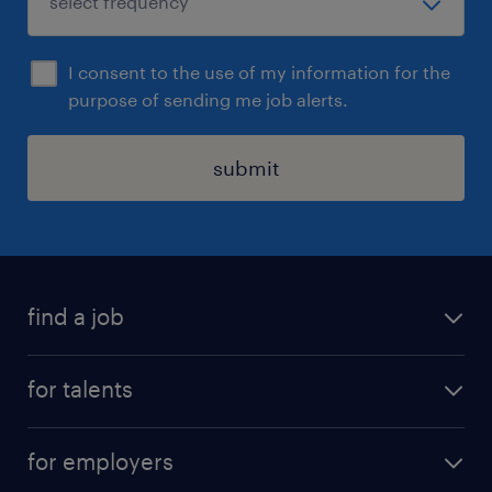
I consent to the use of my information for the
purpose of sending me job alerts.
submit
find a job
all jobs
for talents
career advice
operational career
careers at Randstad
for employers
professional career