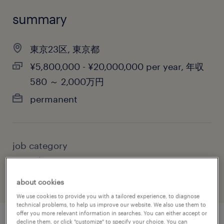
summary
東京23区, 東京都
¥5,800,000 - ¥20,000,000 per year, 年収
580 ～ 2,000万円
permanent
job category
consulting services
about cookies
We use cookies to provide you with a tailored experience, to diagnose
technical problems, to help us improve our website. We also use them to
offer you more relevant information in searches. You can either accept or
decline them, or click "customize" to specify your choice. You can