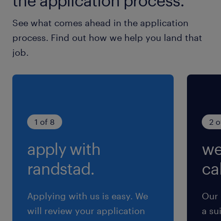
the application process.
・機械学習モデルの構築経験
See what comes ahead in the application
process. Find out how we help you land that
job.
■歓迎要件
・MBA、中小企業診断士、その他関連資格
・CRM・分析基盤・コマース系ツールのベンダ
ー資格
・ビジネスレベルの英語力
1 of 8
2 o
apply with
we
保険
労災保険
randstad.
cal
待遇・福利厚生
Applying with us is easy. We
Our 
財形貯蓄制度、団体保険、退職金制度、健康保険
will review your application
a su