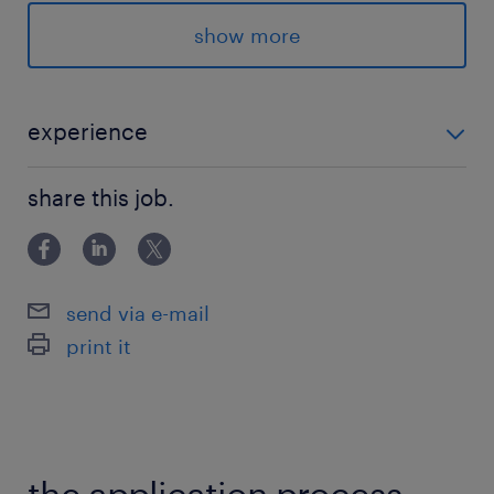
⑶プロセス改革コンサルタント(サービス領域)
show more
・SAP/基幹システム(販売)知見、DX推進経験
・需要予測経験、プロジェクトマネジメント
experience
⑷ECコンサルタント
■応募条件 ・社会人経験2年以上（業種不問） ＜各ポジ
・ECパッケージ導入経験、バックオフィス業務
share this job.
ションの必要経験・スキル＞ ⑴CRMスイーツコンサル
知見
タント ・CRMパッケージ、プロジェクトマネジメント
・Webマーケティングツールの知見
知見 ・営業改革経験、ITアーキテクチャ
send via e-mail
⑸Web・アプリアーキテクト
print it
・Web/アプリの技術理解、CMS導入・移行知見
・Webマーケツール、個人情報関連法への知見
⑹CXデータアナリスト
・データマネジメント知見、BIツール利用経験