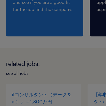
組合カフェテリアプラン、ワークライフバランス
and see if you are a good fit
appl
支援制度（育児支援、介護支援）、出産祝い金、
for the job and the company.
aspi
資格取得支援制度 など
休日休暇
日曜日,土曜日,祝日
完全週休2日制（土・日）、祝日、年末年始、慶
弔休暇、年次有給休暇 マタニティ休暇、配偶者
出産休暇、子育て支援休暇、介護休暇、子の看護
related jobs.
休暇、裁判員休暇など
see all jobs
給与
年収580 ～ 2,000万円
itコンサルタント（データ＆
【年収
賞与
ai）／～1,800万円
タ・