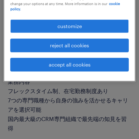
change your options at any time. More information is in our
cookie
job details
policy.
社名
customize
社名非公開
reject all cookies
職種
その他 コンサルタント・士業
accept all cookies
業務内容
フレックスタイム制、在宅勤務制度あり
7つの専門職種から自身の強みを活かせるキャリ
アを選択可能
国内最大級のCRM専門組織で最先端の知見を習
得