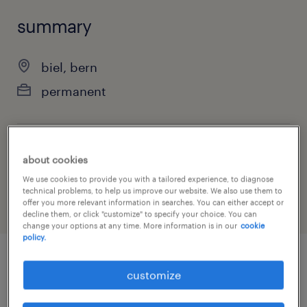
summary
biel, bern
permanent
job category
about cookies
administrative & support services
We use cookies to provide you with a tailored experience, to diagnose
technical problems, to help us improve our website. We also use them to
offer you more relevant information in searches. You can either accept or
decline them, or click "customize" to specify your choice. You can
change your options at any time. More information is in our
cookie
policy.
job details
customize