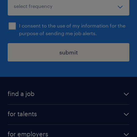
I consent to the use of my information for the
purpose of sending me job alerts.
submit
find a job
all jobs
for talents
career advice
operational career
careers at Randstad
for employers