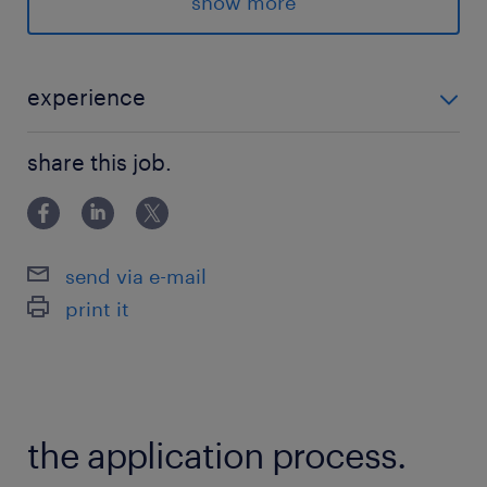
show more
健康保険 厚生年金保険 雇用保険
待遇・福利厚生
experience
通勤手当、家族手当、健康保険、厚生年金保険、
＜必須スキル/経験＞ ※全て満たす方 ・経理としての
雇用保険、労災保険、退職金制度
share this job.
実務経験3年以上 ・日商簿記検定3級以上 ＜歓迎スキ
＜各手当・制度補足＞
ル/経験＞ ・日商簿記検定2級以上 ・英語での資料作成
通勤手当：全額支給（規定に基づき支給）
経験 ・海外経理の経験 ※日本の経理と兼
家族手当：扶養家族1名につき月額5,000円
send via e-mail
社会保険：各種社会保険完備
print it
退職金制度：補足事項なし
＜試用期間＞
3ヶ月※試用期間中の条件に変更はありません。
＜定年＞
the application process.
60歳
再雇用制度あり