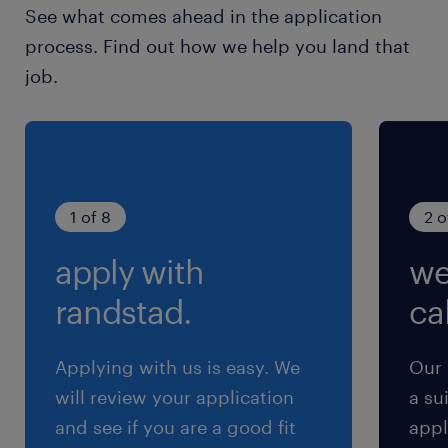
See what comes ahead in the application
＜教育制度・資格補助補足＞
process. Find out how we help you land that
OJT研修
job.
資格取得支援制度
研修支援制度
＜その他補足＞
出産・育児支援制度
健康診断
1 of 8
2 o
社員旅行
apply with
we
家族手当
役職手当
randstad.
cal
休日休暇
Applying with us is easy. We
Our 
土曜日 日曜日 祝日
will review your application
a su
■年間休日：120日 ■休日：土曜、日曜、祝日 ■休
and see if you are a good fit
appl