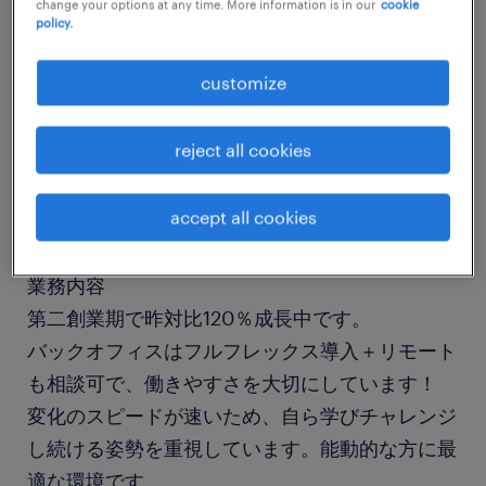
change your options at any time. More information is in our
cookie
job details
policy.
customize
社名
社名非公開
reject all cookies
職種
accept all cookies
財務、会計、税務、経理
業務内容
第二創業期で昨対比120％成長中です。
バックオフィスはフルフレックス導入＋リモート
も相談可で、働きやすさを大切にしています！
変化のスピードが速いため、自ら学びチャレンジ
し続ける姿勢を重視しています。能動的な方に最
適な環境です。