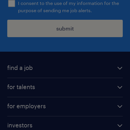
I consent to the use of my information for the
purpose of sending me job alerts.
submit
find a job
all jobs
for talents
career advice
operational career
careers at Randstad
for employers
professional career
staffing solutions
digital career
investors
inhouse solutions