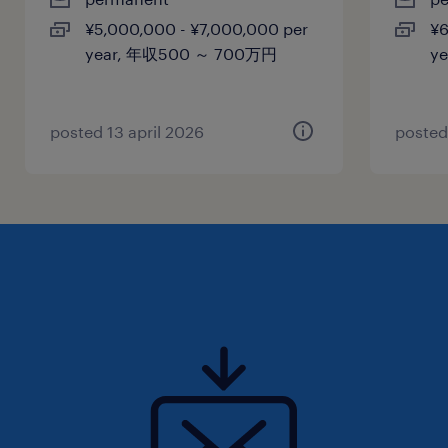
¥5,000,000 - ¥7,000,000 per
¥6
year, 年収500 ～ 700万円
y
posted 13 april 2026
posted