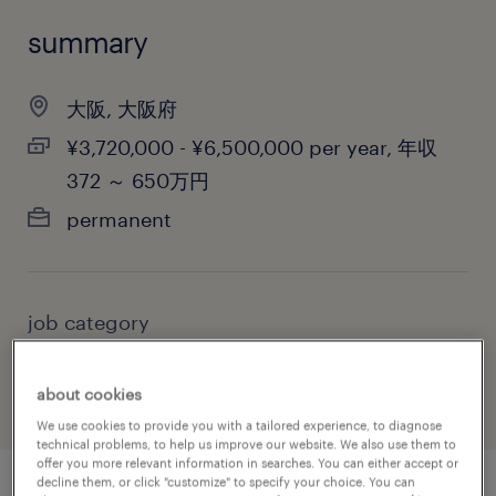
summary
大阪, 大阪府
¥3,720,000 - ¥6,500,000 per year, 年収
372 ～ 650万円
permanent
job category
accounting & auditing
about cookies
We use cookies to provide you with a tailored experience, to diagnose
technical problems, to help us improve our website. We also use them to
offer you more relevant information in searches. You can either accept or
decline them, or click "customize" to specify your choice. You can