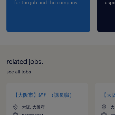
暇：カレンダー通り、年間有給休暇10日～20日
for the job and the company.
aspi
（下限日数は、入社半年経過後の付与日数となり
ます）
給与
年収372 ～ 650万円
賞与
related jobs.
有り（年間2回）
雇用期間
see all jobs
期間の定めなし
【大阪市】経理（課長職）
【大
大阪, 大阪府
大
permanent
p