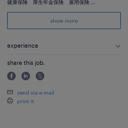
健康保険 厚生年金保険 雇用保険
...
待遇・福利厚生
show more
通勤手当、家族手当、健康保険、厚生年金保険、
雇用保険、労災保険、退職金制度
＜各手当・制度補足＞
experience
通勤手当：交通費全額支給
＜必須スキル/経験＞ ・事業会社での経営企画の経験3
家族手当：※福利厚生その他欄参照
share this job.
年以上 ＜歓迎スキル/経験＞ ・スタートアップ企業 / 上
社会保険：社会保険完備
場企業での就業経験 ・マネジメント経験がある方
退職金制度：企業型確定拠出年金※企業からの拠
出金あり
send via e-mail
＜試用期間＞
print it
3ヶ月
＜定年＞
60歳