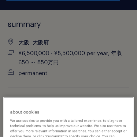
summary
大阪, 大阪府
¥6,500,000 - ¥8,500,000 per year, 年収
650 ～ 850万円
permanent
job category
consulting services
about cookies
We use cookies to provide you with a tailored experience, to diagnose
technical problems, to help us improve our website. We also use them to
offer you more relevant information in searches. You can either accept or
decline them, or click "customize" to specify your choice. You can