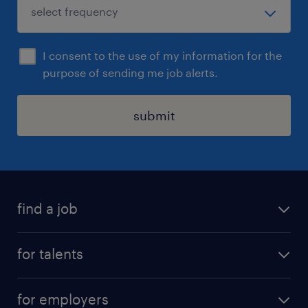
I consent to the use of my information for the
purpose of sending me job alerts.
submit
find a job
all jobs
for talents
career advice
operational career
careers at Randstad
for employers