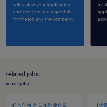
あり（祝日※一部出勤あり、夏期休暇、年末年始
will review your application
a su
休暇）、有給休暇（10日～20日）、大型連休あ
and see if you are a good fit
appl
り
for the job and the company.
aspi
給与
年収650 ～ 850万円
賞与
無
雇用期間
related jobs.
期間の定めなし
see all jobs
経営企画 ＠ 日系製薬企業
【大