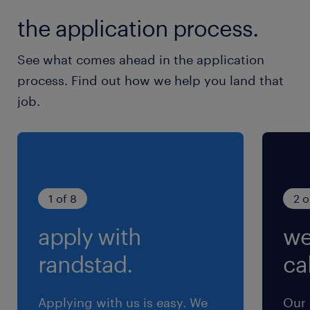
再雇用制度あり
the application process.
＜その他補足＞
※家族手当：配偶者1万円、子1人につき5千円
See what comes ahead in the application
（入社4ヶ月から支給、扶養家族に限る）
process. Find out how we help you land that
役職手当
job.
健康診断
インフルエンザ予防接種費用
社内FA制度
部活動制度（フットサル、ゴルフ、野球など多数
あり）
1 of 8
2 o
リファラル採用制度
apply with
we
休日休暇
randstad.
cal
日曜日,土曜日
土曜、日曜（完全週休2日制）、会社カレンダー
Applying with us is easy. We
Our 