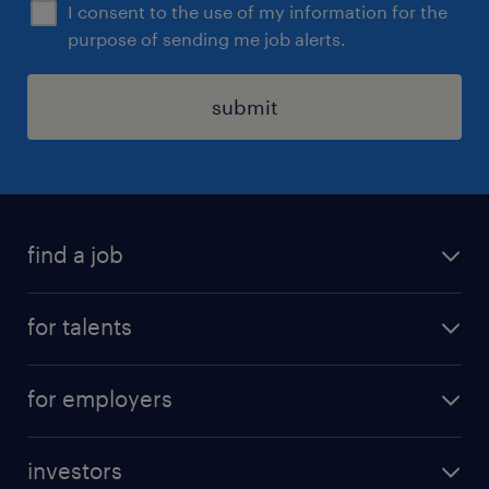
I consent to the use of my information for the
purpose of sending me job alerts.
submit
find a job
all jobs
for talents
career advice
operational career
careers at Randstad
for employers
professional career
staffing solutions
digital career
investors
inhouse solutions