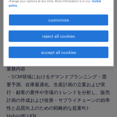
change your options at any time. More information is in our
cookie
job details
policy.
customize
社名
社名非公開
reject all cookies
職種
accept all cookies
供給予測、需要予測
業務内容
・SCM領域におけるデマンドプランニング・需
要予測、在庫最適化、生産計画の立案および実
行・顧客の要件や市場のトレンドを分析し、販売
計画の作成および改善・サプライチェーンの効率
性と品質向上のための戦略的な提案#LI-
Hybrid#LI-KN