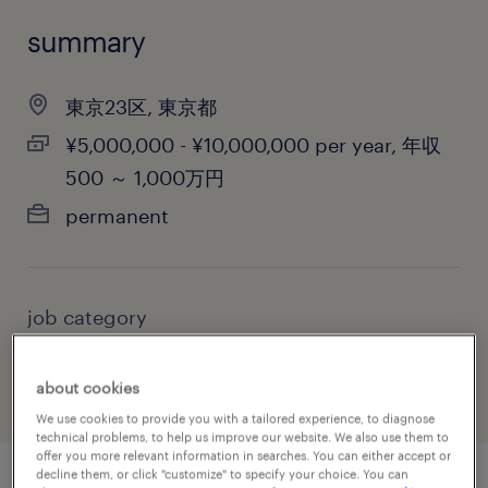
summary
東京23区, 東京都
¥5,000,000 - ¥10,000,000 per year, 年収
500 ～ 1,000万円
permanent
job category
advertising, marketing & public relations
about cookies
We use cookies to provide you with a tailored experience, to diagnose
technical problems, to help us improve our website. We also use them to
offer you more relevant information in searches. You can either accept or
decline them, or click "customize" to specify your choice. You can