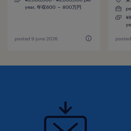
year, 年収600 ～ 800万円
p
¥8
y
posted 9 june 2026
posted