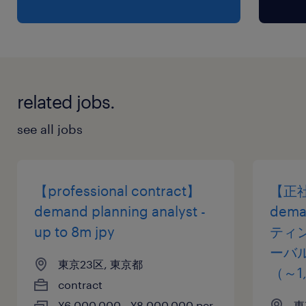
related jobs.
see all jobs
【professional contract】
【正
demand planning analyst -
dema
up to 8m jpy
ティ
ーバル
東京23区, 東京都
（～1
contract
¥6,000,000 - ¥8,000,000 per
東