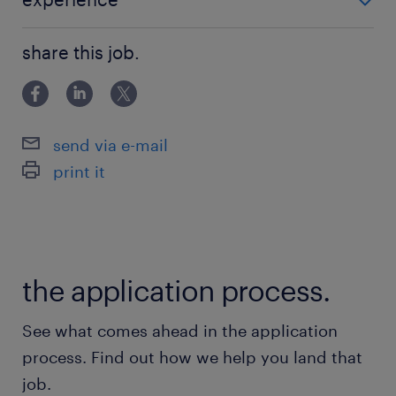
■必要なスキル・経験 ・サプライチェーン、ロジスティ
■歓迎するスキル・経験（以下スキル・経験がな
share this job.
クス、需要予測などの関連業務の経験 ・プランニング
くても可）
ツールやERPシステムの使用経験 ・高度な数値分析能
・Looker・Big queryなどのBIツールまたはデー
力と問題解決能力 コミュニケーションスキルおよ
タ分析ツールの使用経験
send via e-mail
print it
保険
健康保険 厚生年金保険 雇用保険
休日休暇
the application process.
土曜日 日曜日 祝日
See what comes ahead in the application
給与
process. Find out how we help you land that
年収500 ～ 1,000万円
job.