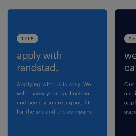
賞与
1M
雇用期間
期間の定めなし
1 of 8
2 o
apply with
we
randstad.
cal
Applying with us is easy. We
Our 
will review your application
a su
and see if you are a good fit
appl
for the job and the company.
aspi