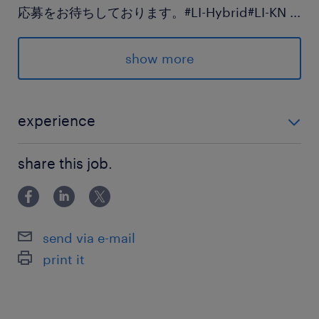
応募をお待ちしております。#LI-Hybrid#LI-KN
...
求められる経験
show more
■必須スキル
・コンサルティングファーム（戦略・IT・シンク
タンク・業務系コンサルいずれか）のご経験
experience
・プロジェクトマネジメントのご経験
■必須スキル ・コンサルティングファーム（戦略・IT・
・日本語力ビジネスレベル
share this job.
シンクタンク・業務系コンサルいずれか）のご経験 ・
プロジェクトマネジメントのご経験 ・日本語力ビジネ
■歓迎スキル
スレベル ■歓迎スキル ・顧客の経営層へのソ
・顧客の経営層へのソリューション提案経験
send via e-mail
・大手上場企業への営業経験
print it
・不動産業界に対するコンサルティング経験
・金融業界に対するコンサルティング経験
・SaaSやCRM/SFA/ERPシステム導入コンサル