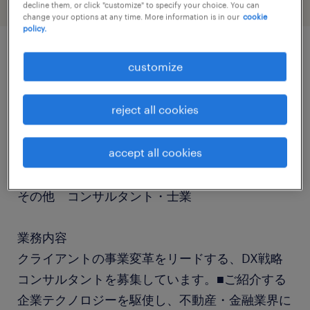
decline them, or click "customize" to specify your choice. You can
change your options at any time. More information is in our
cookie
policy.
customize
job details
reject all cookies
社名
社名非公開
accept all cookies
職種
その他 コンサルタント・士業
業務内容
クライアントの事業変革をリードする、DX戦略
コンサルタントを募集しています。■ご紹介する
企業テクノロジーを駆使し、不動産・金融業界に