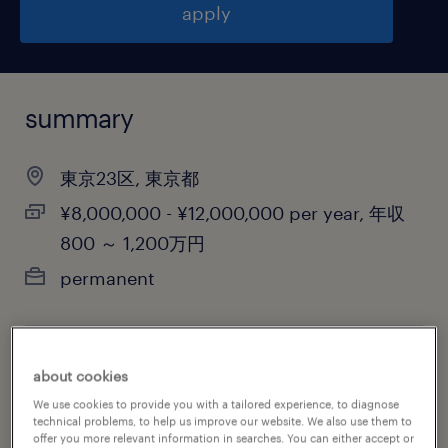
apply
summary
東京23区, 東京都
¥8,000,000 - ¥12,000,000 per year, 年収
800 ～ 1,200万円
permanent
job category
about cookies
consulting services
We use cookies to provide you with a tailored experience, to diagnose
technical problems, to help us improve our website. We also use them to
offer you more relevant information in searches. You can either accept or