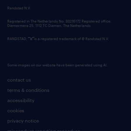
country websites
Randstad N.V.
contact us
Registered in The Netherlands No: 33216172 Registered office:
Diemermere 25, 1112 TC Diemen, The Netherlands.
RANDSTAD,
is a registered trademark of © Randstad N.V.
Some images on our website have been generated using AI.
contact us
terms & conditions
accessibility
cookies
privacy notice
misconduct reporting procedure