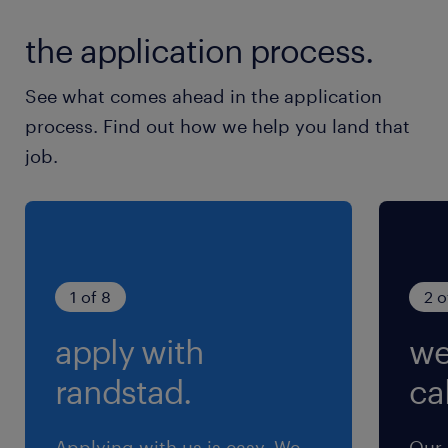
ティング経験
the application process.
保険
See what comes ahead in the application
健康保険 厚生年金保険 雇用保険
process. Find out how we help you land that
job.
休日休暇
土曜日 日曜日 祝日
給与
年収800 ～ 1,200万円
1 of 8
2 o
apply with
we
賞与
ストックオプション付与あり
randstad.
cal
雇用期間
期間の定めなし
Applying with us is easy. We
Our 