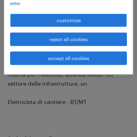
policy.
job details
customize
Sei un elettricista con esperienza in impianti
industriali e infrastrutturali?
reject all cookies
accept all cookies
Randstad Italia, Specialty Construction,
ricerca per #Webuild, azienda leader nel
settore delle infrastrutture, un
Elettricista di cantiere - BT/MT