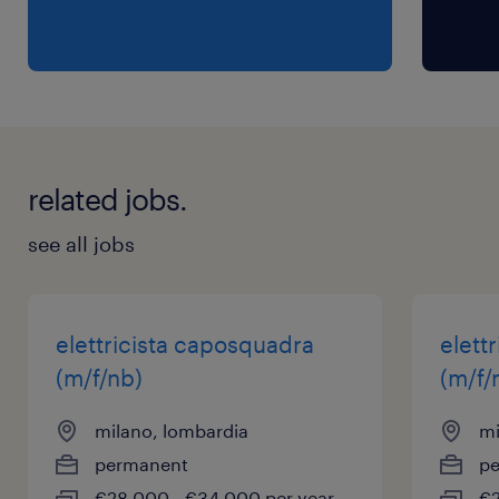
related jobs.
see all jobs
elettricista caposquadra
elett
(m/f/nb)
(m/f/
milano, lombardia
mi
permanent
p
€28,000 - €34,000 per year
€2