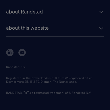
randstad operational
press releases
randstad share
randstad professional
about Randstad
news and events
investor contacts
randstad enterprise
company profile
future of work
randstad digital
about this website
sustainability
tech suite
disclaimer
equity, diversity, inclusion and belonging
contact us
corporate governance
randstad innovation fund
country websites
Randstad N.V.
contact us
Registered in The Netherlands No: 33216172 Registered office:
Diemermere 25, 1112 TC Diemen, The Netherlands.
RANDSTAD,
is a registered trademark of © Randstad N.V.