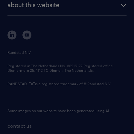
future of work
randstad digital
about this website
sustainability
tech suite
disclaimer
equity, diversity, inclusion and belonging
contact us
corporate governance
randstad innovation fund
country websites
Randstad N.V.
contact us
Registered in The Netherlands No: 33216172 Registered office:
Diemermere 25, 1112 TC Diemen, The Netherlands.
RANDSTAD,
is a registered trademark of © Randstad N.V.
Some images on our website have been generated using AI.
contact us