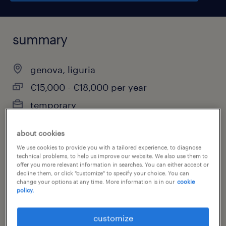
summary
genova, liguria
€15,000 - €18,000 per year
temporary
part-time
about cookies
We use cookies to provide you with a tailored experience, to diagnose
technical problems, to help us improve our website. We also use them to
offer you more relevant information in searches. You can either accept or
job category
decline them, or click "customize" to specify your choice. You can
change your options at any time. More information is in our
cookie
warehousing & distribution
policy.
customize