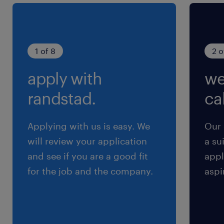
sulla privacy Randstad
(https://www.randstad.it/privacy/) ai sensi dell'art.
13 del Regolamento (UE) 2016/679 sulla protezione
dei dati (GDPR).
1 of 8
2 o
apply with
we
randstad.
cal
Applying with us is easy. We
Our 
will review your application
a su
and see if you are a good fit
appl
for the job and the company.
aspi