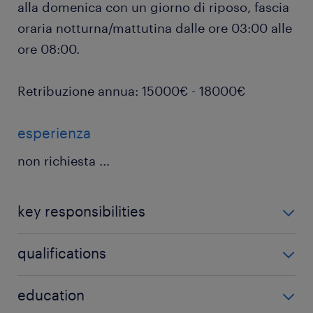
alla domenica con un giorno di riposo, fascia
oraria notturna/mattutina dalle ore 03:00 alle
ore 08:00.
Retribuzione annua: 15000€ - 18000€
esperienza
non richiesta
...
key responsibilities
Di cosa ti occuperai?
qualifications
In qualità di fattorino, la tua missione principale sarà
garantire la distribuzione e puntuale dei quotidiani.
education
Le tue attività quotidiane comprenderanno: