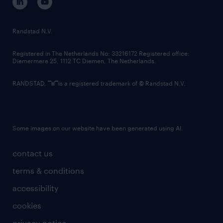
randstad innovation fund
country websites
Randstad N.V.
contact us
Registered in The Netherlands No: 33216172 Registered office:
Diemermere 25, 1112 TC Diemen, The Netherlands.
RANDSTAD,
is a registered trademark of © Randstad N.V.
Some images on our website have been generated using AI.
contact us
terms & conditions
accessibility
cookies
privacy notice