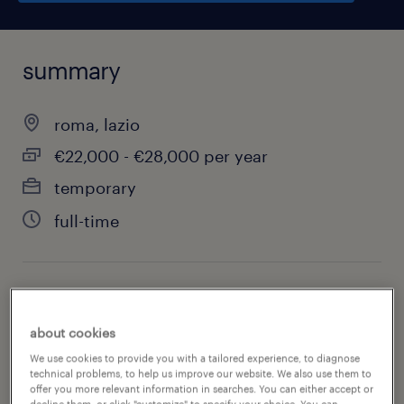
summary
roma, lazio
€22,000 - €28,000 per year
temporary
full-time
job category
customer service & call center
about cookies
We use cookies to provide you with a tailored experience, to diagnose
technical problems, to help us improve our website. We also use them to
offer you more relevant information in searches. You can either accept or
decline them, or click "customize" to specify your choice. You can