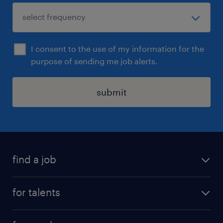
I consent to the use of my information for the
purpose of sending me job alerts.
submit
find a job
all jobs
for talents
career advice
operational career
careers at Randstad