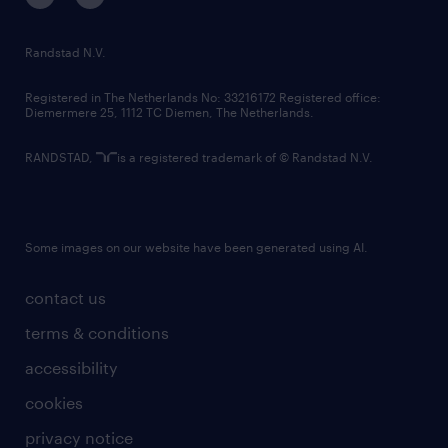
randstad innovation fund
country websites
Randstad N.V.
contact us
Registered in The Netherlands No: 33216172 Registered office:
Diemermere 25, 1112 TC Diemen, The Netherlands.
RANDSTAD,
is a registered trademark of © Randstad N.V.
Some images on our website have been generated using AI.
contact us
terms & conditions
accessibility
cookies
privacy notice