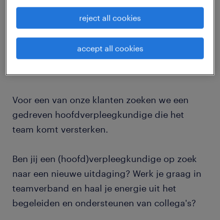
reject all cookies
Op zoek naar een enthousiaste
hoofdverpleegkundige in regio Aarschot!
accept all cookies
Voor een van onze klanten zoeken we een
gedreven hoofdverpleegkundige die het
team komt versterken.
Ben jij een (hoofd)verpleegkundige op zoek
naar een nieuwe uitdaging? Werk je graag in
teamverband en haal je energie uit het
begeleiden en ondersteunen van collega's?