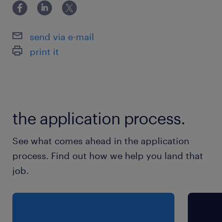
Je bent gedreven, enthousiast en hebt een
Je ondersteunt en motiveert de bewoners in
passie voor zorg.
hun dagelijkse leven, met oog voor hun welzijn
en behoeften.
send via e-mail
Je bent een echte teamspeler die graag
samenwerkt.
print it
Je beheerst de Nederlandse taal uitstekend.
the application process.
See what comes ahead in the application
process. Find out how we help you land that
job.