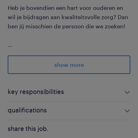
Heb je bovendien een hart voor ouderen en
wil je bijdragen aan kwaliteitsvolle zorg? Dan
ben jij misschien de persoon die we zoeken!
...
Interesse? Solliciteer rechtstreeks via de
show more
knop, of stuur je CV naar
talentcenter80.nl@randstad.be!
key responsibilities
Je zet jouw expertise in om hoogwaardige zorg
qualifications
te garanderen.
Je beschikt over een diploma verpleegkunde
Je inspireert, begeleidt en coacht je collega's
share this job.
(A1/A2, bachelor of master).
om samen het beste resultaat te behalen.