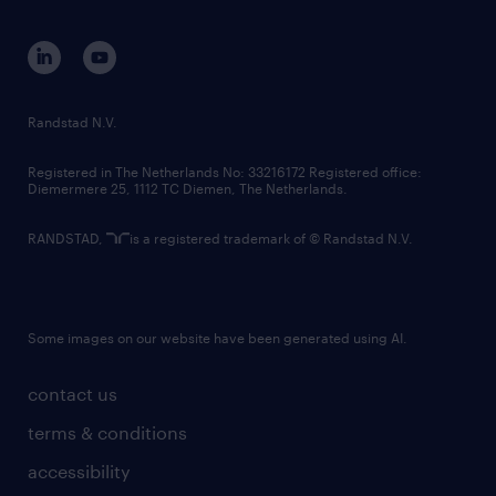
equity, diversity, inclusion and belonging
contact us
corporate governance
randstad innovation fund
country websites
Randstad N.V.
contact us
Registered in The Netherlands No: 33216172 Registered office:
Diemermere 25, 1112 TC Diemen, The Netherlands.
RANDSTAD,
is a registered trademark of © Randstad N.V.
Some images on our website have been generated using AI.
contact us
terms & conditions
accessibility