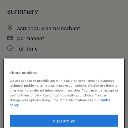
summary
aarschot, vlaams-brabant
permanent
full-time
about cookies
job category
We use cookies to provide you with a tailored experience, to diagnose
health & social care, practitioner & technician
technical problems, to help us improve our website. We also use them to
offer you more relevant information in searches. You can either accept or
decline them, or click "customize" to specify your choice. You can
change your options at any time. More information is in our
cookie
policy.
customize
job details