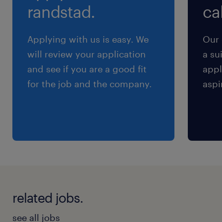
個人評価に基づく賞与（合計年３回支給）
randstad.
cal
雇用期間
期間の定めなし
Applying with us is easy. We
Our 
will review your application
a su
and see if you are a good fit
appl
for the job and the company.
aspi
related jobs.
see all jobs