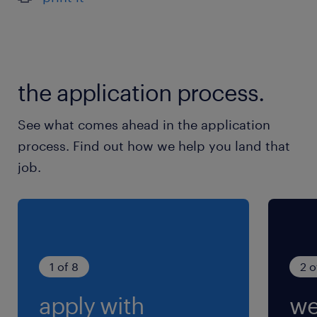
・内部監査経験3年以上、または監査法人での監
査業務経験2年以上
（経理業務経験3年以上あると望ましい）
the application process.
保険
健康保険 厚生年金保険 雇用保険
See what comes ahead in the application
process. Find out how we help you land that
休日休暇
job.
土曜日 日曜日 祝日
給与
年収650 ～ 1,000万円
1 of 8
2 o
賞与
apply with
we
yes／あり（基本給４月分相当の固定賞与 及び