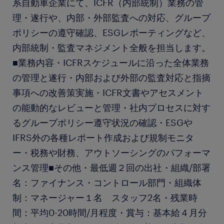
系自動車企業にて、ICFR（内部統制）業務の管
理・遂行や、内部・外部監査への対応、グループ
ポリシーの遵守確認、ESGレポーティングなど、
内部統制・監査マネジメント全般を担当します。
■業務内容・ICFRスケジュールに沿った全体業務
の管理と遂行・内部および外部の監査対応と指摘
事項への改善策実施・ICFR文書やアセスメント
の能動的なレビューと管理・社内プロセスに対す
るグループポリシー遵守状況の確認・ESGや
IFRS外の各種レポート作成および規制モニタ
ー・税務や財務、アウトソーシングのパフォーマ
ンス管理■その他・最低週２回の出社・組織/部署
名：ファイナンス・コントロール部門・組織体
制：マネージャー１名 スタッフ2名・残業時
間：平均0-20時間/月程度・賞与：基本給４月分