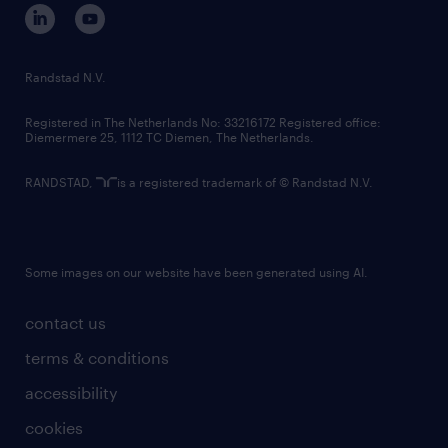
corporate governance
randstad innovation fund
country websites
Randstad N.V.
contact us
Registered in The Netherlands No: 33216172 Registered office:
Diemermere 25, 1112 TC Diemen, The Netherlands.
RANDSTAD,
is a registered trademark of © Randstad N.V.
Some images on our website have been generated using AI.
contact us
terms & conditions
accessibility
cookies