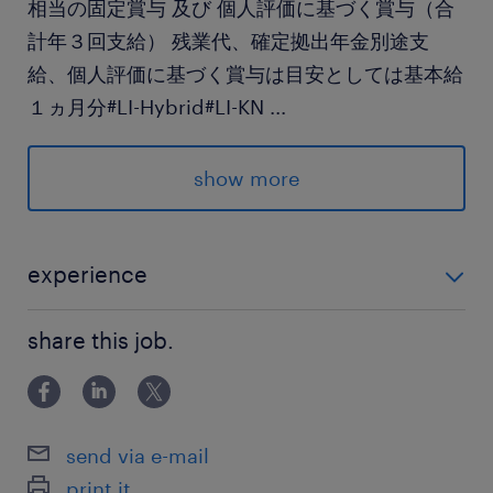
相当の固定賞与 及び 個人評価に基づく賞与（合
計年３回支給） 残業代、確定拠出年金別途支
給、個人評価に基づく賞与は目安としては基本給
１ヵ月分#LI-Hybrid#LI-KN
...
求められる経験
show more
■応募要件
・4年生大学卒業（経済学部あるいは商学部歓
迎）
experience
・日本語流暢レベル、英語ビジネスレベル
■応募要件 ・4年生大学卒業（経済学部あるいは商学部
(TOEIC 850以上)
share this job.
歓迎） ・日本語流暢レベル、英語ビジネスレベル
・ Microsoft office(word, excel 及びpower
(TOEIC 850以上) ・ Microsoft office(word, excel 及び
point 中級レベル)
powe
・コミュニケーション能力、ポジティブで能動的
send via e-mail
な姿勢、問題解決能力
print it