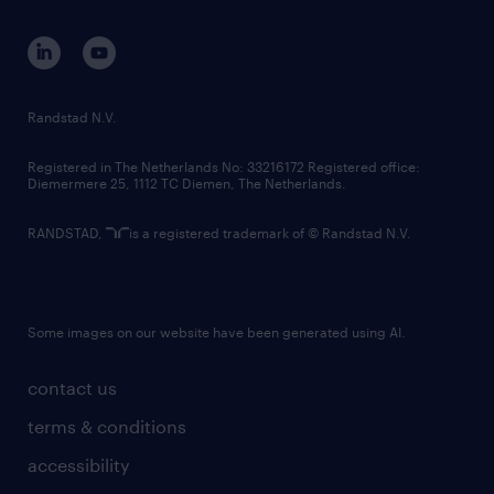
contact us
corporate governance
randstad innovation fund
country websites
Randstad N.V.
contact us
Registered in The Netherlands No: 33216172 Registered office:
Diemermere 25, 1112 TC Diemen, The Netherlands.
RANDSTAD,
is a registered trademark of © Randstad N.V.
Some images on our website have been generated using AI.
contact us
terms & conditions
accessibility