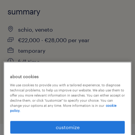
summary
schio, veneto
€22,000 - €28,000 per year
temporary
full-time
about cookies
We use cookies to provide you with a tailored experience, to diagnose
job category
technical problems, to help us improve our website. We also use them to
offer you more relevant information in searches. You can either accept or
health & social care, practitioner & technician
decline them, or click "customize" to specify your choice. You can
change your options at any time. More information is in our
cookie
policy.
customize