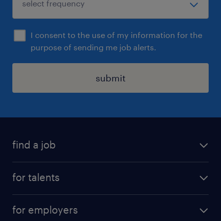
I consent to the use of my information for the
purpose of sending me job alerts.
submit
find a job
all jobs
for talents
career advice
operational career
careers at Randstad
for employers
professional career