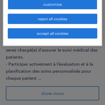
customize
descriptif du poste
reject all cookies
Quel défi relèverez-vous en tant qu'Infirmier
accept all cookies
de (F/H) en service de soins à domicile ?
Au sein d'un service de soins à domicile, vous
serez chargé(e) d'assurer le suivi médical des
patients.
- Participer activement à l'évaluation et à la
planification des soins personnalisés pour
chaque patient
...
- Administrer les traitements médicaux
prescrits tout en veillant à l'application
show more
rigoureuse des protocoles