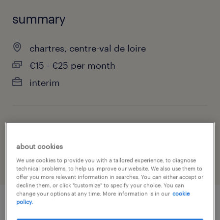
summary
chartres, centre-val de loire
€15 - €25 per month
interim
job category
health & social care, practitioner & technician
about cookies
We use cookies to provide you with a tailored experience, to diagnose
technical problems, to help us improve our website. We also use them to
offer you more relevant information in searches. You can either accept or
decline them, or click "customize" to specify your choice. You can
change your options at any time. More information is in our
cookie
policy.
job details