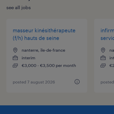
Commodités de transport à disposition :
see all jobs
- En voiture, vous profitez d'un parking
gratuit mis à disposition.
masseur kinésithérapeute
infir
(f/h) hauts de seine
servi
- Accessible facilement en transports en
commun, à proximité du lieu de travail.
nanterre, île-de-france
na
interim
in
€3,000 - €3,500 per month
€2
posted 7 august 2026
posted