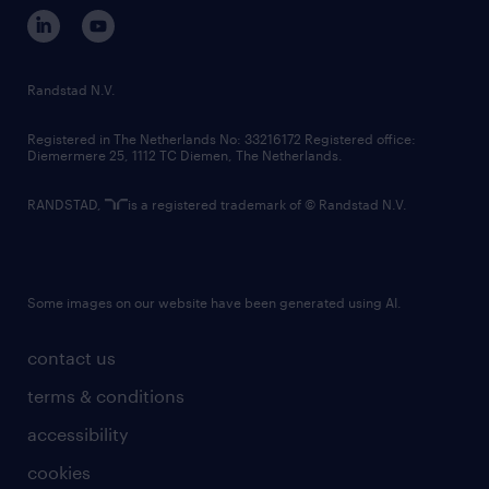
corporate governance
randstad innovation fund
country websites
Randstad N.V.
contact us
Registered in The Netherlands No: 33216172 Registered office:
Diemermere 25, 1112 TC Diemen, The Netherlands.
RANDSTAD,
is a registered trademark of © Randstad N.V.
Some images on our website have been generated using AI.
contact us
terms & conditions
accessibility
cookies