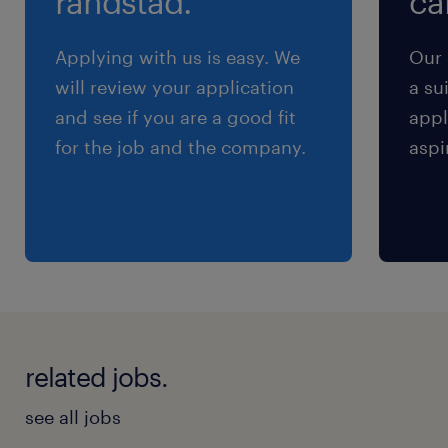
randstad.
cal
personnels.
Applying with us is easy. We
Our 
profil recherché
will review your application
a su
and see if you are a good fit
appl
for the job and the company.
aspi
Nous recherchons un(e) Infirmier(ère) avec un
minimum d'un an d'expérience pour un poste
en hôpital.
- Diplôme d'État d'infirmier requis
- Expertise en soins infirmiers et gestion des
priorités
- Capacités de communication
related jobs.
interpersonnelle et travail d'équipe solides
see all jobs
- Maîtrise des protocoles de soins et sens de