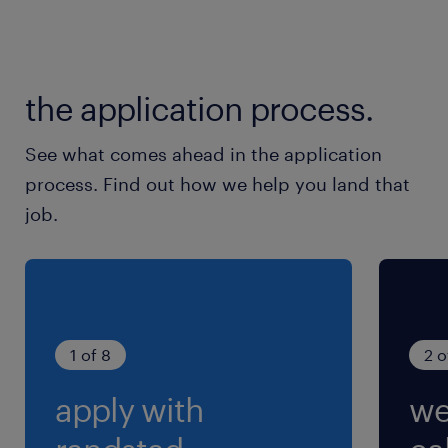
Salaire : IBODE 29,19€ et IDE BLOC 26,42€
Plafond sur les frais de déplacement calculé
the application process.
au cas par cas avec le décret
Frais de déplacement : ok plafond à prévoir
See what comes ahead in the application
avec le décret
process. Find out how we help you land that
Hébergement : remboursement sur frais réels
job.
nous contacter pour le budget avec le décret
Nous sommes heureux d'offrir des avantages
1 of 8
2 o
sociaux et financiers exceptionnels, y
apply with
we
compris Fast TT, pour aider nos intérimaires à
atteindre leurs objectifs professionnels et