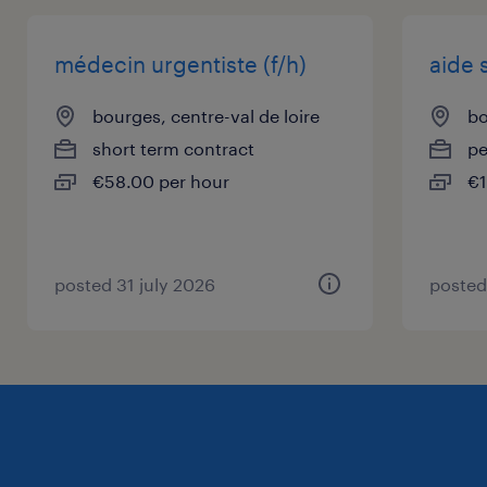
l'éthique professionnelle
médecin urgentiste (f/h)
aide 
Processus de recrutement
Vous avez les compétences pour réussir dans
bourges, centre-val de loire
bo
ce poste ? Postulez dès maintenant pour
short term contract
p
découvrir comment notre processus de
€58.00 per hour
€1
recrutement unique peut vous aider à
atteindre vos objectifs de carrière tout en
vous offrant un accompagnement
posted 31 july 2026
posted
bienveillant.
à propos de notre client
Notre client est un établissement médical
situé à BOURGES, offrant une gamme