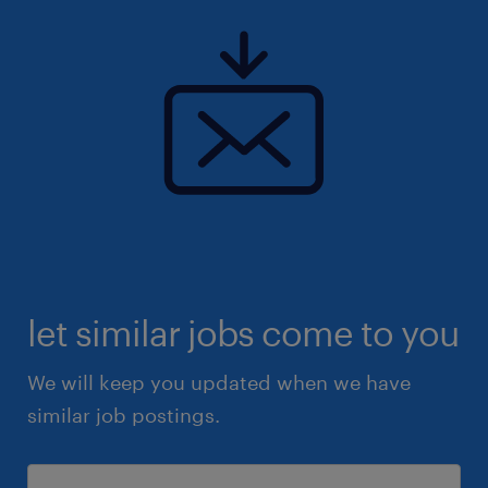
complète de services de santé de qualité aux
patients.
Pourquoi rejoindre cet établissement ?
Saisissez l'opportunité de rejoindre un
établissement reconnu, organisé à taille
humaine, et privilégiant de fortes valeurs
humaines, pour vous épanouir
professionnellement et contribuer à un
service de qualité auprès des patient(e)s.
let similar jobs come to you
We will keep you updated when we have
similar job postings.