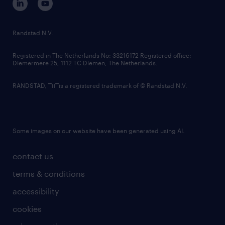
randstad innovation fund
country websites
Randstad N.V.
contact us
Registered in The Netherlands No: 33216172 Registered office:
Diemermere 25, 1112 TC Diemen, The Netherlands.
RANDSTAD,
is a registered trademark of © Randstad N.V.
Some images on our website have been generated using AI.
contact us
terms & conditions
accessibility
cookies