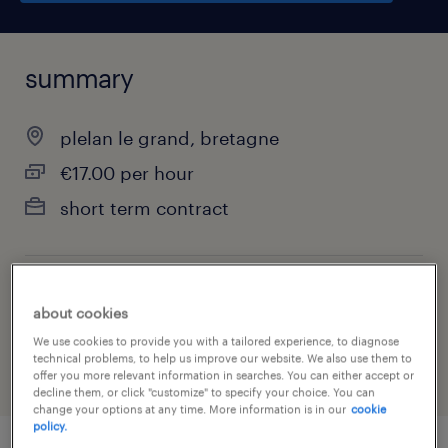
summary
plelan le grand, bretagne
€17.00 per hour
short term contract
job category
about cookies
health & social care, practitioner & technician
We use cookies to provide you with a tailored experience, to diagnose
technical problems, to help us improve our website. We also use them to
offer you more relevant information in searches. You can either accept or
decline them, or click "customize" to specify your choice. You can
change your options at any time. More information is in our
cookie
policy.