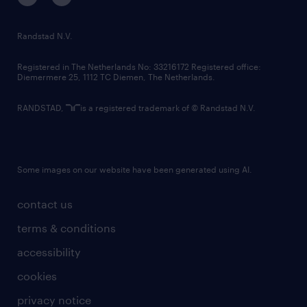
randstad innovation fund
country websites
Randstad N.V.
contact us
Registered in The Netherlands No: 33216172 Registered office:
Diemermere 25, 1112 TC Diemen, The Netherlands.
RANDSTAD,
is a registered trademark of © Randstad N.V.
Some images on our website have been generated using AI.
contact us
terms & conditions
accessibility
cookies
privacy notice