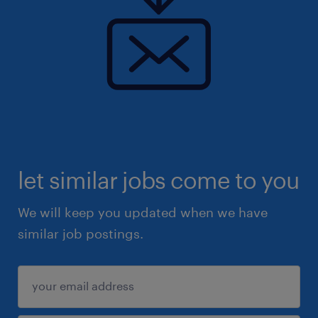
confidentialité des dossiers
- Motivé(e) avec l'envie d'apprendre
- Capacité à travailler efficacement en équipe
multidisciplinaire
- Sens de l'organisation et gestion des
priorités
let similar jobs come to you
We will keep you updated when we have
- Autonomie, rigueur et éthique
similar job postings.
professionnelle exemplaires
- Connaître et savoir utiliser les logiciels
informatiques