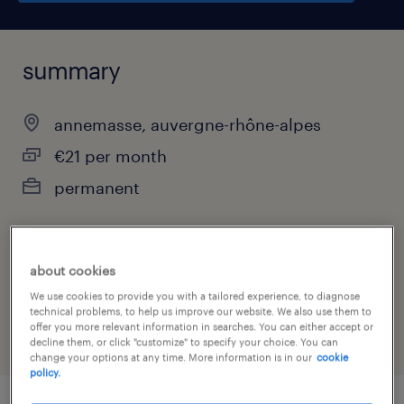
summary
annemasse, auvergne-rhône-alpes
€21 per month
permanent
job category
about cookies
health & social care, practitioner & technician
We use cookies to provide you with a tailored experience, to diagnose
technical problems, to help us improve our website. We also use them to
offer you more relevant information in searches. You can either accept or
decline them, or click "customize" to specify your choice. You can
change your options at any time. More information is in our
cookie
policy.