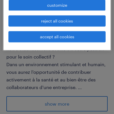
customize
job details
reject all cookies
descriptif du poste
accept all cookies
Être Infirmier(e) (F/H) santé au travail dans
notre établissement éveille-t-il votre passion
pour le soin collectif ?
Dans un environnement stimulant et humain,
vous aurez l'opportunité de contribuer
activement à la santé et au bien-être des
collaborateurs d'une entreprise.
...
- Assurer les soins infirmiers de base et
d'urgence auprès des membres de l'équipe
show more