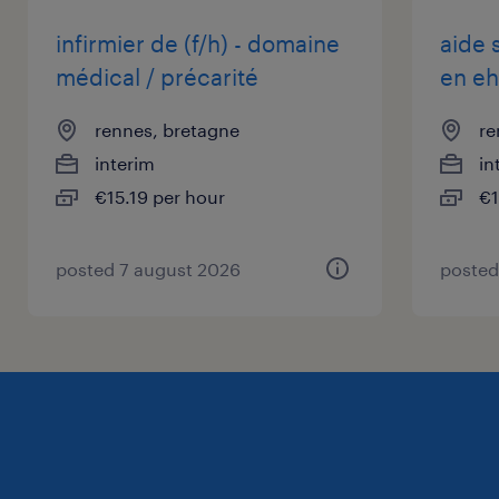
pleins ou pour des missions très ponctuelles
infirmier de (f/h) - domaine
aide 
en vacation, nous pouvons adapter le
médical / précarité
en eh
planning selon vos disponibilités.
rennes, bretagne
re
interim
in
€15.19 per hour
€1
posted 7 august 2026
posted