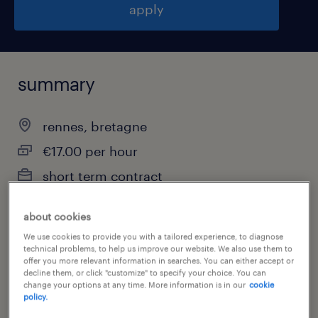
apply
summary
rennes, bretagne
€17.00 per hour
short term contract
about cookies
We use cookies to provide you with a tailored experience, to diagnose
job category
technical problems, to help us improve our website. We also use them to
health & social care, practitioner & technician
offer you more relevant information in searches. You can either accept or
decline them, or click "customize" to specify your choice. You can
change your options at any time. More information is in our
cookie
policy.