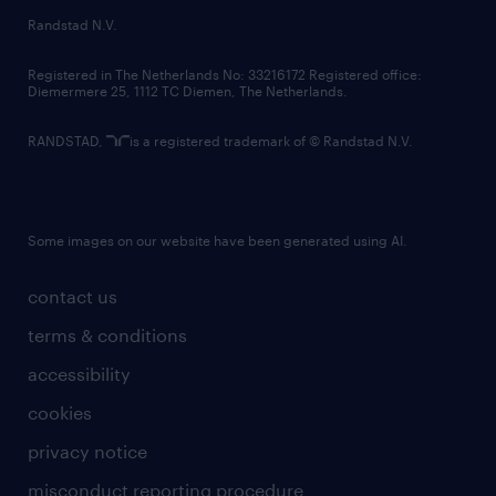
country websites
Randstad N.V.
contact us
Registered in The Netherlands No: 33216172 Registered office:
Diemermere 25, 1112 TC Diemen, The Netherlands.
RANDSTAD,
is a registered trademark of © Randstad N.V.
Some images on our website have been generated using AI.
contact us
terms & conditions
accessibility
cookies
privacy notice
misconduct reporting procedure