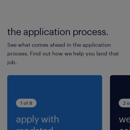
Vous pouvez également profiter de ces
avantages :
- Avantages CSE
the application process.
- Prévoyance santé
See what comes ahead in the application
process. Find out how we help you land that
- Restaurant d'entreprise
job.
En nous rejoignant, vous bénéficierez des
avantages Fast TT, incluant garantie de
salaire, avantages sociaux et opportunités de
1 of 8
2 o
formation, pour une expérience intérimaire
apply with
we
exceptionnelle.