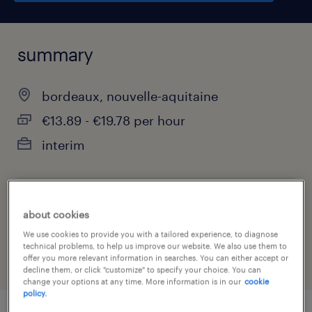
summary
bordeaux, nouvelle-aquitaine
€13.89 - €19.78 per hour
interim
job category
about cookies
health & social care, practitioner & technician
We use cookies to provide you with a tailored experience, to diagnose
technical problems, to help us improve our website. We also use them to
offer you more relevant information in searches. You can either accept or
decline them, or click "customize" to specify your choice. You can
change your options at any time. More information is in our
cookie
policy.