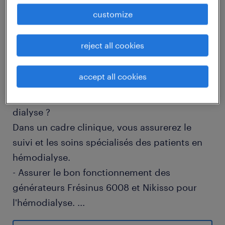
job details
customize
reject all cookies
descriptif du poste
accept all cookies
Comment contribuer aux soins d'excellence
en tant qu'Infirmier(e) dans notre service de
dialyse ?
Dans un cadre clinique, vous assurerez le
suivi et les soins spécialisés des patients en
hémodialyse.
- Assurer le bon fonctionnement des
générateurs Frésinus 6008 et Nikisso pour
l'hémodialyse.
...
- Coordonner les interventions avec l'équipe