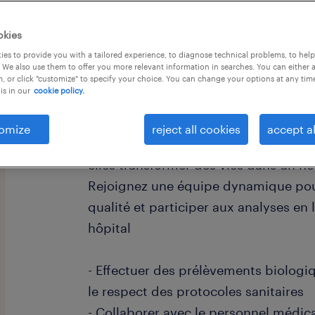
okies
es to provide you with a tailored experience, to diagnose technical problems, to hel
 We also use them to offer you more relevant information in searches. You can either 
, or click "customize" to specify your choice. You can change your options at any tim
is in our
cookie policy.
descriptif du poste
omize
reject all cookies
accept al
Comment vos compétences en tant qu
elles transformer des vies dans un h
Rejoignez une équipe dynamique pou
qualité et participer aux analyses en
hôpital
- Effectuer des prélèvements biologi
le respect des protocoles sanitaires
- Collaborer avec le personnel médica