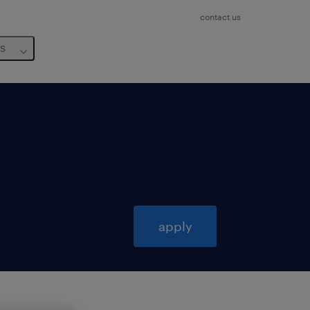
contact us
us
apply