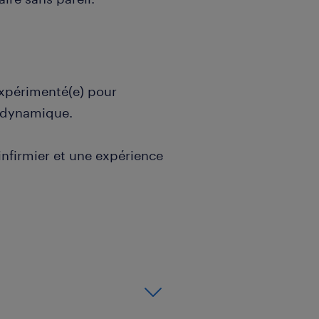
expérimenté(e) pour
r dynamique.
infirmier et une expérience
lyses en laboratoire
és d'organisation et
t exigeant
un travail en équipe