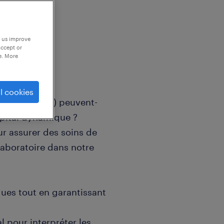
p us improve
accept or
e. More
l cookies
'Infirmier(e) peuvent-
ôpital dynamique ?
r assurer des soins de
 laboratoire dans notre
ques tout en garantissant
l pour interpréter les