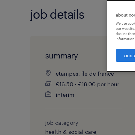
job details
about co
We use cooki
our website.
decline them
information 
summary
cust
etampes, île-de-france
€16.50 - €18.00 per hour
interim
job category
health & social care,