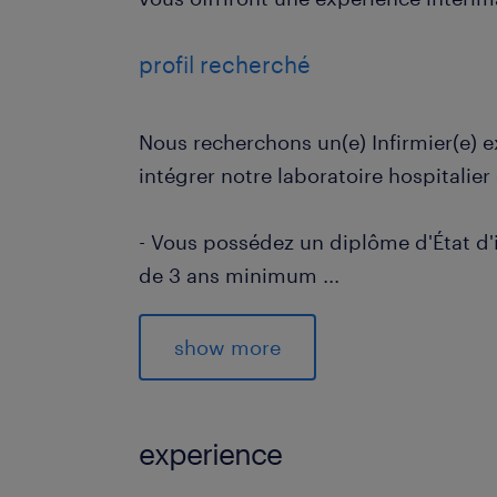
profil recherché
Nous recherchons un(e) Infirmier(e) 
intégrer notre laboratoire hospitalie
- Vous possédez un diplôme d'État d'
de 3 ans minimum
...
- Vous maîtrisez les techniques d'ana
hospitalier avec rigueur et précision
show more
- Vous démontrez de grandes capacit
d'adaptabilité dans un environnemen
- Votre excellent relationnel favorise 
experience
harmonieux et efficace