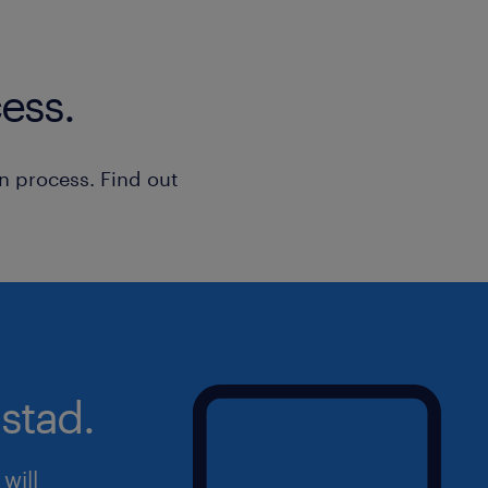
ess.
n process. Find out
stad.
will