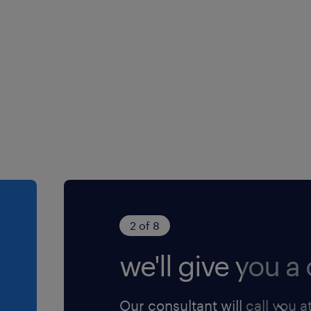
2 of 8
we'll give you a c
Our consultant will call you a