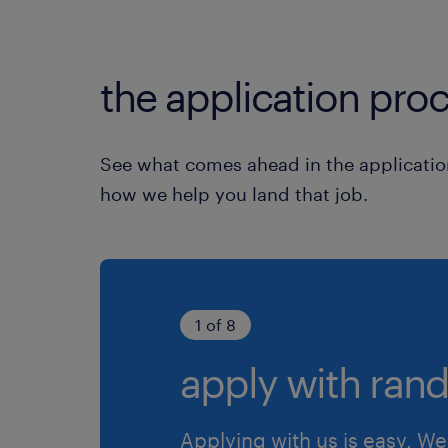
the application proc
See what comes ahead in the applicatio
how we help you land that job.
1 of 8
apply with rand
Applying with us is easy. We 