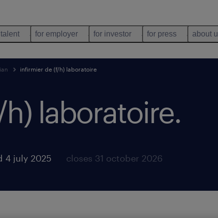
 talent
for employer
for investor
for press
about 
ian
infirmier de (f/h) laboratoire
f/h) laboratoire
.
 4 july 2025
closes 31 october 2026