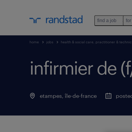
find a job
for
home
jobs
health & social care, practitioner & technic
infirmier de (
etampes
,
île-de-france
posted