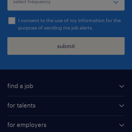
I consent to the use of my information for the
purpose of sending me job alerts.
submit
find a job
all jobs
for talents
career advice
operational career
careers at Randstad
for employers
professional career