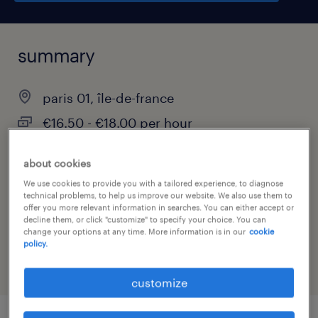
summary
paris 01, île-de-france
€16.50 - €18.00 per hour
interim
about cookies
We use cookies to provide you with a tailored experience, to diagnose
technical problems, to help us improve our website. We also use them to
offer you more relevant information in searches. You can either accept or
job category
decline them, or click "customize" to specify your choice. You can
change your options at any time. More information is in our
cookie
health & social care, practitioner & technician
policy.
customize