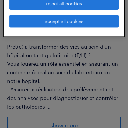
reject all cookies
job details
accept all cookies
descriptif du poste
Prêt(e) à transformer des vies au sein d'un
hôpital en tant qu'Infirmier (F/H) ?
Vous jouerez un rôle essentiel en assurant un
soutien médical au sein du laboratoire de
notre hôpital.
- Assurer la réalisation des prélèvements et
des analyses pour diagnostiquer et contrôler
les pathologies
...
- Collaborer avec l'équipe médicale pour
interpréter les résultats et proposer les
show more