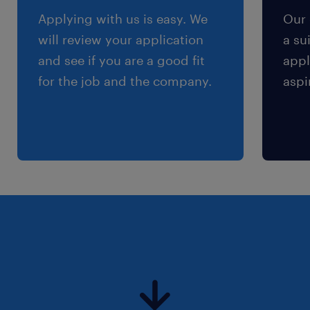
Applying with us is easy. We
Our 
nécessaires
will review your application
a su
- Excellente capacité à travailler en équipe
and see if you are a good fit
appl
multidisciplinaire dans un environnement
for the job and the company.
aspi
dynamique
Processus de recrutement
Vous cherchez un job ? Nous sommes là pour
vous aider. Postulez en un clic et notre
consultant(e) vous contactera pour valider
votre candidature.
à propos de notre client
Notre client est un établissement médical