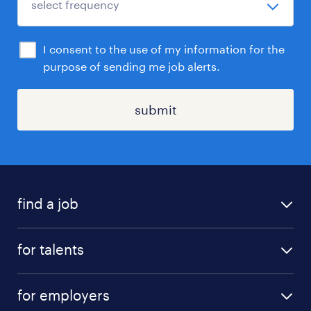
I consent to the use of my information for the
purpose of sending me job alerts.
submit
find a job
all jobs
for talents
career advice
operational career
careers at Randstad
for employers
professional career