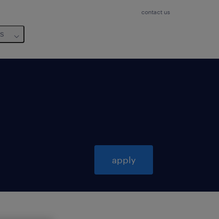
contact us
us
apply