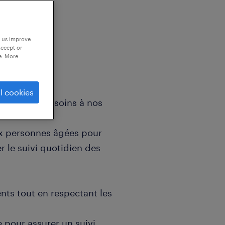
p us improve
accept or
e. More
l cookies
veillance et soins à nos
ux personnes âgées pour
er le suivi quotidien des
ents tout en respectant les
e pour assurer un suivi