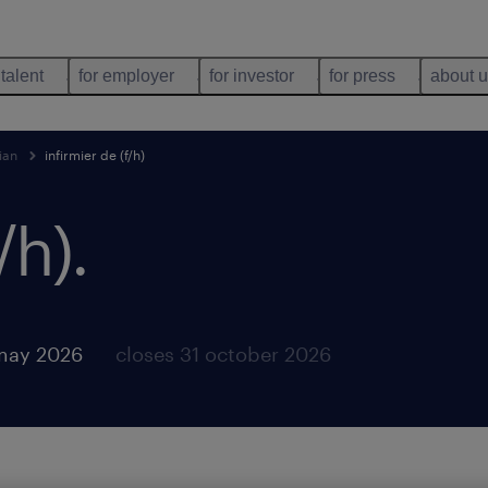
 talent
for employer
for investor
for press
about 
ian
infirmier de (f/h)
/h)
.
may 2026
closes 31 october 2026