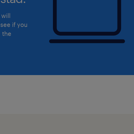
will
see if you
d the