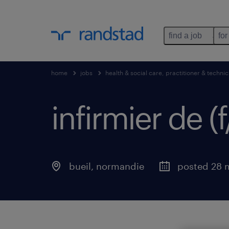
find a job
for
home
jobs
health & social care, practitioner & technic
infirmier de (f
bueil
,
normandie
posted 28 