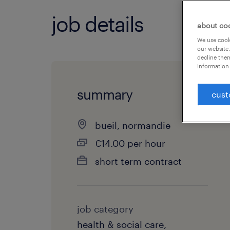
job details
about co
We use cooki
our website.
decline them
information 
summary
cust
bueil, normandie
€14.00 per hour
short term contract
job category
health & social care,