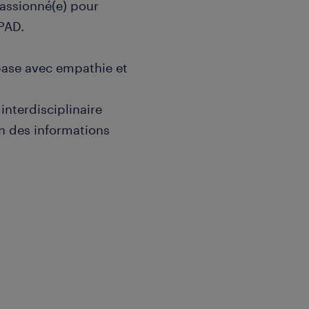
passionné(e) pour
PAD.
base avec empathie et
interdisciplinaire
n des informations
fessionnel? Postulez dès
ur valider votre
se de renom en constante