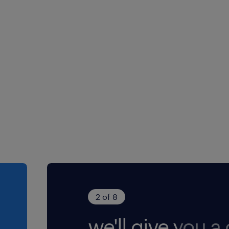
2 of 8
we'll give you a c