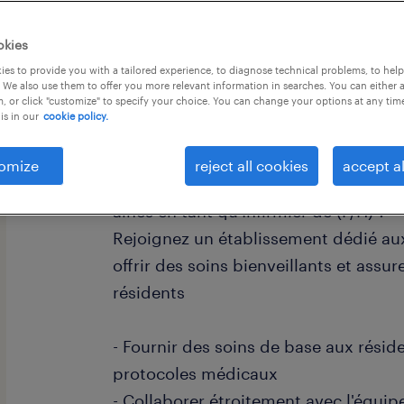
okies
es to provide you with a tailored experience, to diagnose technical problems, to hel
 We also use them to offer you more relevant information in searches. You can either 
, or click "customize" to specify your choice. You can change your options at any tim
is in our
cookie policy.
descriptif du poste
omize
reject all cookies
accept al
Comment aimeriez-vous insuffler bien
aînés en tant qu'Infirmier de (F/H) ?
Rejoignez un établissement dédié a
offrir des soins bienveillants et assur
résidents
- Fournir des soins de base aux résid
protocoles médicaux
- Collaborer étroitement avec l'équip