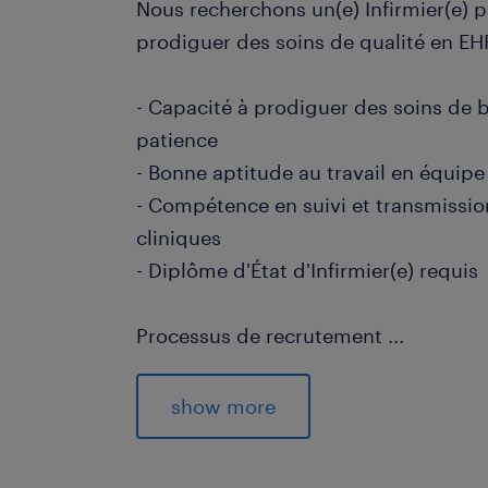
Nous recherchons un(e) Infirmier(e) 
prodiguer des soins de qualité en EH
- Capacité à prodiguer des soins de 
patience
- Bonne aptitude au travail en équipe 
- Compétence en suivi et transmissio
cliniques
- Diplôme d'État d'Infirmier(e) requis
Processus de recrutement
...
Vous recherchez un nouveau défi pro
maintenant! Réponse dans les 48h po
show more
candidature et intégrer une entrepri
évolution.