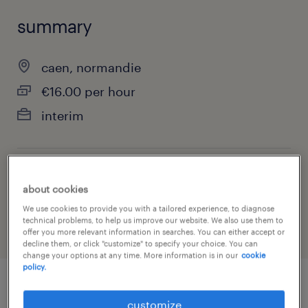
summary
caen, normandie
€16.00 per hour
interim
job category
about cookies
health & social care, practitioner & technician
We use cookies to provide you with a tailored experience, to diagnose
technical problems, to help us improve our website. We also use them to
offer you more relevant information in searches. You can either accept or
decline them, or click "customize" to specify your choice. You can
change your options at any time. More information is in our
cookie
policy.
job details
customize