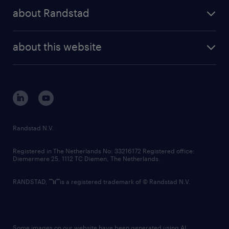
press releases
randstad share
randstad professional
about Randstad
news and events
investor contacts
randstad enterprise
company profile
future of work
randstad digital
about this website
sustainability
tech suite
disclaimer
equity, diversity, inclusion and belonging
contact us
corporate governance
randstad innovation fund
country websites
Randstad N.V.
contact us
Registered in The Netherlands No: 33216172 Registered office:
Diemermere 25, 1112 TC Diemen, The Netherlands.
RANDSTAD,
is a registered trademark of © Randstad N.V.
Some images on our website have been generated using AI.