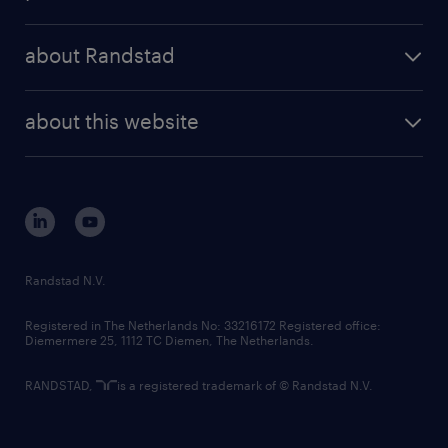
results and reports
randstad operational
press releases
randstad share
randstad professional
about Randstad
news and events
investor contacts
randstad enterprise
company profile
future of work
randstad digital
about this website
sustainability
tech suite
disclaimer
equity, diversity, inclusion and belonging
contact us
corporate governance
randstad innovation fund
country websites
Randstad N.V.
contact us
Registered in The Netherlands No: 33216172 Registered office:
Diemermere 25, 1112 TC Diemen, The Netherlands.
RANDSTAD,
is a registered trademark of © Randstad N.V.