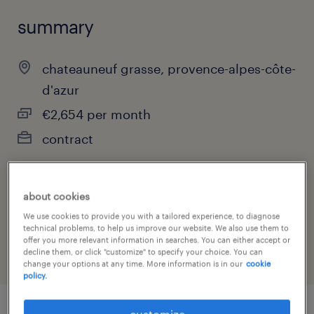
summary
chateauneuf grasse, provence-alpes-côte-
d'azur
€2,654 per month
contract
about cookies
job category
We use cookies to provide you with a tailored experience, to diagnose
health & social care, practitioner & technician
technical problems, to help us improve our website. We also use them to
offer you more relevant information in searches. You can either accept or
decline them, or click "customize" to specify your choice. You can
change your options at any time. More information is in our
cookie
policy.
customize