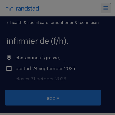
health & social care, practitioner & technician
infirmier de (f/h)
.
chateauneuf grasse
,
provence-alpes-côte-d'a
posted 24 september 2025
closes 31 october 2026
apply