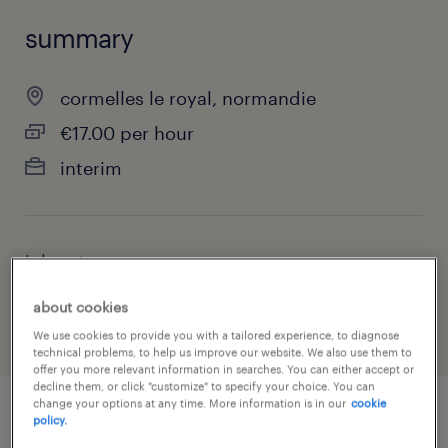
summary
cormelles le royal, normandie
€17.00 per hour
interim
job category
health & social care, practitioner & technician
about cookies
We use cookies to provide you with a tailored experience, to diagnose
technical problems, to help us improve our website. We also use them to
offer you more relevant information in searches. You can either accept or
decline them, or click "customize" to specify your choice. You can
change your options at any time. More information is in our
cookie
policy.
job details