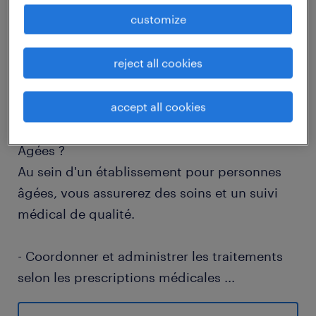
customize
descriptif du poste
reject all cookies
Quelles responsabilités stimulantes
accept all cookies
embrasseriez-vous en tant qu'Infirmier(e) au
sein d'un établissement pour Personnes
Âgées ?
Au sein d'un établissement pour personnes
âgées, vous assurerez des soins et un suivi
médical de qualité.
- Coordonner et administrer les traitements
selon les prescriptions médicales
...
- Collaborer étroitement avec l'équipe