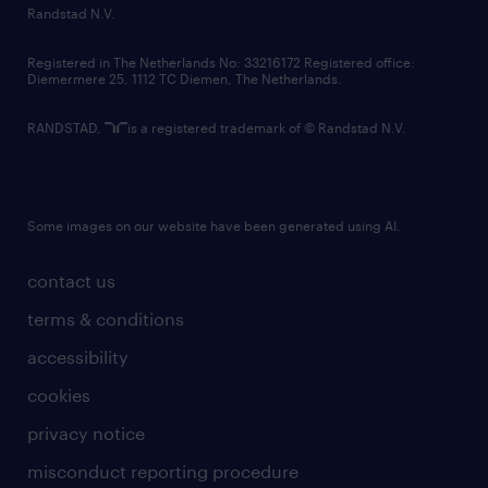
country websites
Randstad N.V.
contact us
Registered in The Netherlands No: 33216172 Registered office:
Diemermere 25, 1112 TC Diemen, The Netherlands.
RANDSTAD,
is a registered trademark of © Randstad N.V.
Some images on our website have been generated using AI.
contact us
terms & conditions
accessibility
cookies
privacy notice
misconduct reporting procedure