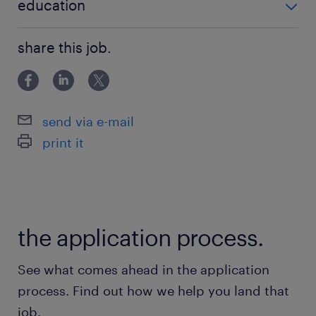
protocoles en vigueur - Participer activement
education
à l'amélioration continue de la qualité des
BAC+3
soins prodigués au sein de l'établissement
share this job.
Voici les détails de l'offre pour ce poste :
- Contrat: Intérim ou vacation
send via e-mail
print it
- Durée: 1/jour
- Salaire: 16 à 20 euros/heure
the application process.
See what comes ahead in the application
Nous sommes fiers d'offrir des avantages
process. Find out how we help you land that
exceptionnels aux travailleurs temporaires, y
job.