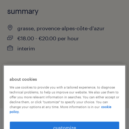
summary
grasse, provence-alpes-côte-d'azur
€18.00 - €20.00 per hour
interim
job category
about cookies
health & social care, practitioner & technician
We use cookies to provide you with a tailored experience, to diagnose
technical problems, to help us improve our website. We also use them to
offer you more relevant information in searches. You can either accept or
decline them, or click "customize" to specify your choice. You can
change your options at any time. More information is in our
cookie
policy.
job details
customize