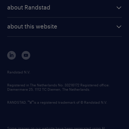
press releases
randstad share
randstad professional
about Randstad
news and events
investor contacts
randstad enterprise
company profile
future of work
randstad digital
about this website
sustainability
tech suite
disclaimer
equity, diversity, inclusion and belonging
contact us
corporate governance
randstad innovation fund
country websites
Randstad N.V.
contact us
Registered in The Netherlands No: 33216172 Registered office:
Diemermere 25, 1112 TC Diemen, The Netherlands.
RANDSTAD,
is a registered trademark of © Randstad N.V.
Some images on our website have been generated using AI.