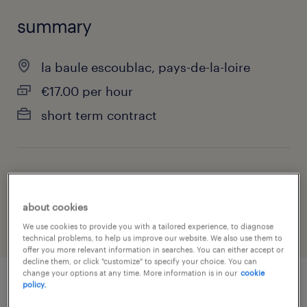
summary
la baule escoublac, pays-de-la-loire
€17.00 per hour
short term contract
job category
health & social care, practitioner & technician
about cookies
We use cookies to provide you with a tailored experience, to diagnose
technical problems, to help us improve our website. We also use them to
offer you more relevant information in searches. You can either accept or
decline them, or click "customize" to specify your choice. You can
change your options at any time. More information is in our
cookie
policy.
job details