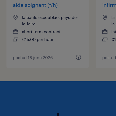
- Plus de problèmes de stationnement avec
aide soignant (f/h)
infirm
leur immense parking à disposition.
Pourquoi rejoindre cet établissement ?
la baule escoublac, pays-de-
la
En rejoignant cet établissement, vous(ue)
la-loire
la
intégrerez une organisation à taille humaine,
short term contract
in
où les fortes valeurs humaines et l'innovation
€15.00 per hour
€1
sont au cœur de leur démarche pour offrir les
meilleurs soins à leurs patient(e)s.
posted 18 june 2026
posted