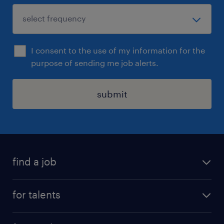
I consent to the use of my information for the
purpose of sending me job alerts.
submit
find a job
all jobs
for talents
career advice
operational career
careers at Randstad