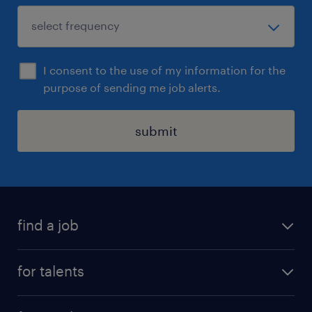
I consent to the use of my information for the
purpose of sending me job alerts.
submit
find a job
all jobs
for talents
career advice
operational career
careers at Randstad