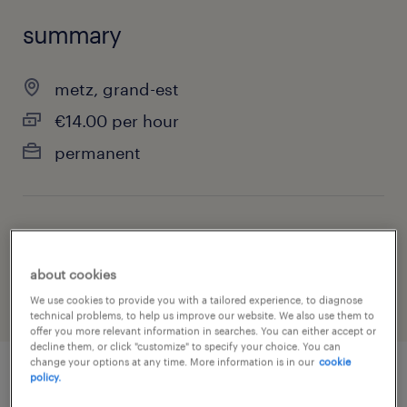
summary
metz, grand-est
€14.00 per hour
permanent
job category
health & social care, practitioner & technician
about cookies
We use cookies to provide you with a tailored experience, to diagnose
technical problems, to help us improve our website. We also use them to
offer you more relevant information in searches. You can either accept or
decline them, or click "customize" to specify your choice. You can
change your options at any time. More information is in our
cookie
policy.
job details