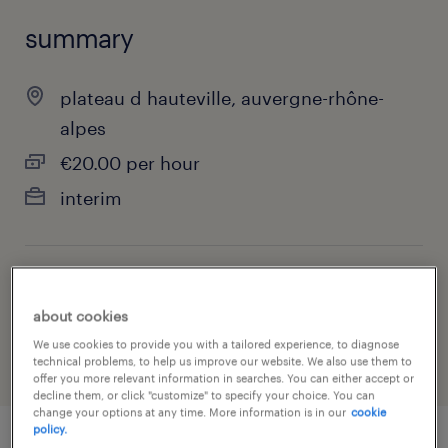
summary
plateau d hauteville, auvergne-rhône-
alpes
€20.00 per hour
interim
job category
about cookies
health & social care, practitioner & technician
We use cookies to provide you with a tailored experience, to diagnose
technical problems, to help us improve our website. We also use them to
offer you more relevant information in searches. You can either accept or
decline them, or click "customize" to specify your choice. You can
change your options at any time. More information is in our
cookie
policy.