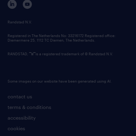
randstad innovation fund
country websites
Randstad N.V.
contact us
Registered in The Netherlands No: 33216172 Registered office:
Diemermere 25, 1112 TC Diemen, The Netherlands.
RANDSTAD,
is a registered trademark of © Randstad N.V.
Some images on our website have been generated using AI.
contact us
terms & conditions
accessibility
cookies