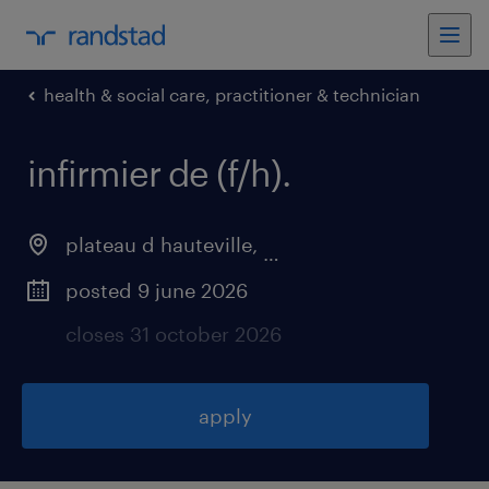
health & social care, practitioner & technician
infirmier de (f/h)
.
plateau d hauteville
,
auvergne-rhône-alpes
posted 9 june 2026
closes 31 october 2026
apply