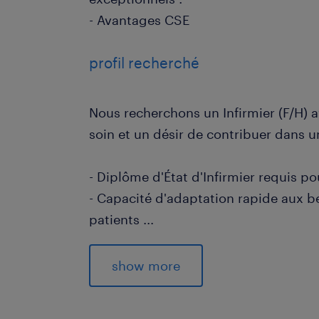
- Avantages CSE
profil recherché
Nous recherchons un Infirmier (F/H) 
soin et un désir de contribuer dans u
- Diplôme d'État d'Infirmier requis 
- Capacité d'adaptation rapide aux b
patients
...
- Excellentes compétences en commu
- Aptitude à travailler en équipe da
show more
dynamique
- Engagement envers l'amélioration c