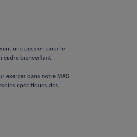
ayant une passion pour le
n cadre bienveillant.
pour exercer dans notre MAS
esoins spécifiques des
nication et empathie
ns un environnement
ontinue de la qualité des