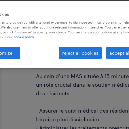
okies
es to provide you with a tailored experience, to diagnose technical problems, to hel
 We also use them to offer you more relevant information in searches. You can either 
, or click "customize" to specify your choice. You can change your options at any tim
is in our
cookie policy.
descriptif du poste
omize
reject all cookies
accept al
Êtes-vous motivé(e) à apporter des s
bienveillants dans une MAS ?
Au sein d'une MAS située à 15 minute
un rôle crucial dans le soutien médi
des résidents
- Assurer le suivi médical des réside
l'équipe pluridisciplinaire
- Administrer les traitements prescrits