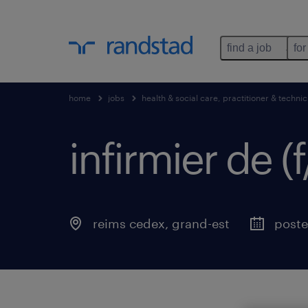
find a job
for
home
jobs
health & social care, practitioner & technic
infirmier de (f
reims cedex
,
grand-est
poste