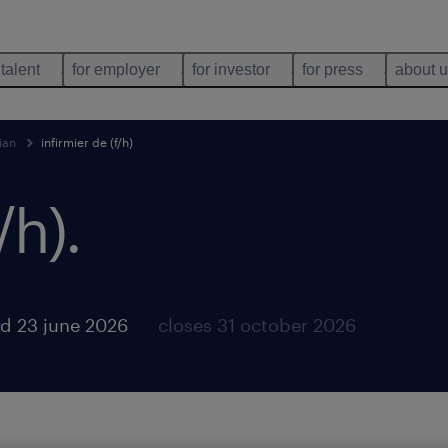
 talent
for employer
for investor
for press
about 
ian
infirmier de (f/h)
/h)
.
d 23 june 2026
closes 31 october 2026