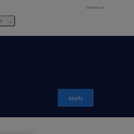
contact us
us
apply