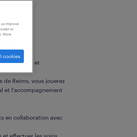
p us improve
accept or
e. More
l cookies
oins humains et
s de Reims, vous jouerez
cal et l'accompagnement
nts en collaboration avec
 et effectuer les soins