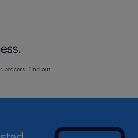
établissement reconnu, axé sur de fo
mettant un accent particulier sur le bi
faites le choix d'une carrière épanoui
ess.
n process. Find out
stad.