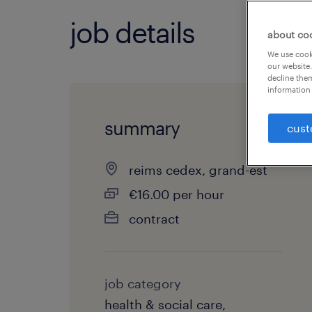
job details
about co
We use cooki
our website.
decline them
information 
summary
cust
reims cedex, grand-est
€16.00 per hour
contract
job category
health & social care,