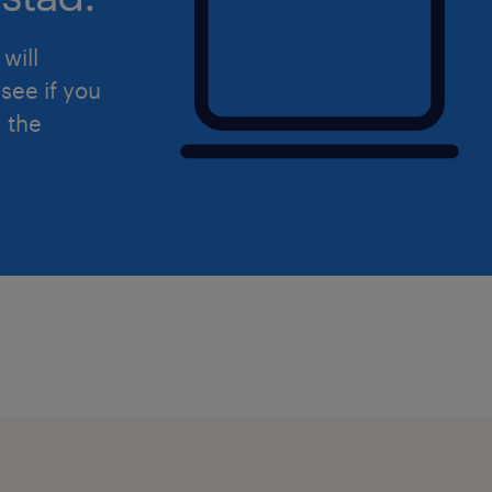
will
see if you
d the