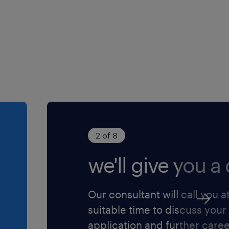
2 of 8
we'll give you a c
Our consultant will call you a
suitable time to discuss your
application and further care