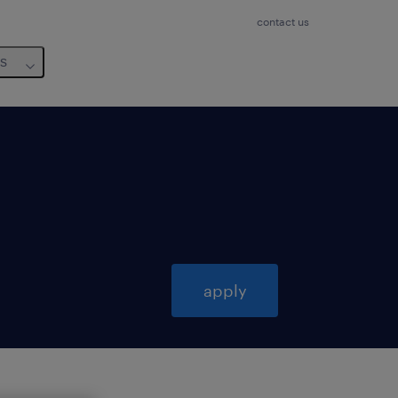
contact us
us
apply