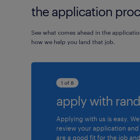
the application proc
See what comes ahead in the applicatio
how we help you land that job.
1 of 8
apply with rand
Applying with us is easy. We 
review your application and 
are a good fit for the job an