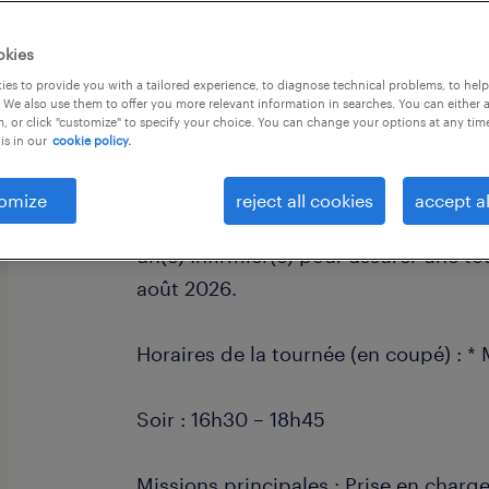
okies
es to provide you with a tailored experience, to diagnose technical problems, to hel
 We also use them to offer you more relevant information in searches. You can either 
, or click "customize" to specify your choice. You can change your options at any tim
is in our
cookie policy.
descriptif du poste
omize
reject all cookies
accept al
Dans le cadre d'un remplacement est
un(e) Infirmier(e) pour assurer une t
août 2026.
Horaires de la tournée (en coupé) : * 
Soir : 16h30 – 18h45
Missions principales : Prise en charg