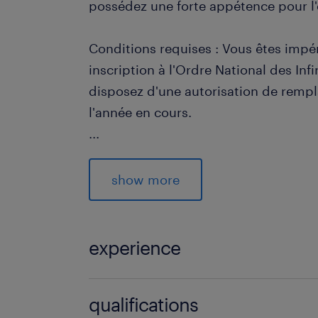
possédez une forte appétence pour l'e
Conditions requises : Vous êtes impé
inscription à l'Ordre National des Inf
disposez d'une autorisation de remp
l'année en cours.
...
Qualités recherchées : Au-delà de v
techniques, vous êtes reconnu(e) pou
show more
votre douceur auprès des personnes
votre grande rigueur professionnelle
sens de l'organisation vous permettr
experience
rapidement à la tournée.
12 mois
qualifications
Cette opportunité vous intéresse ? P