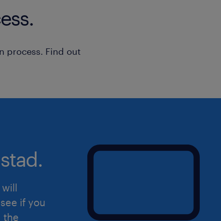
ess.
n process. Find out
stad.
will
see if you
d the