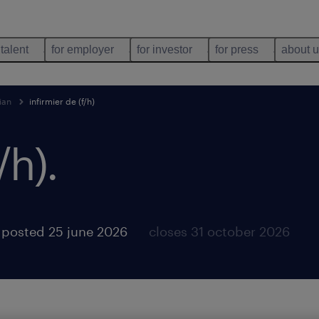
 talent
for employer
for investor
for press
about 
ian
infirmier de (f/h)
/h)
.
posted 25 june 2026
closes 31 october 2026