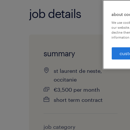
job details
about co
We use cooki
our website.
decline them
information 
summary
cust
st laurent de neste,
occitanie
€3,500 per month
short term contract
job category