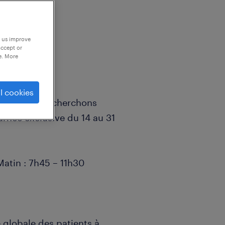
p us improve
accept or
e. More
l cookies
ival, nous recherchons
ournée exclusive du 14 au 31
Matin : 7h45 – 11h30
e globale des patients à