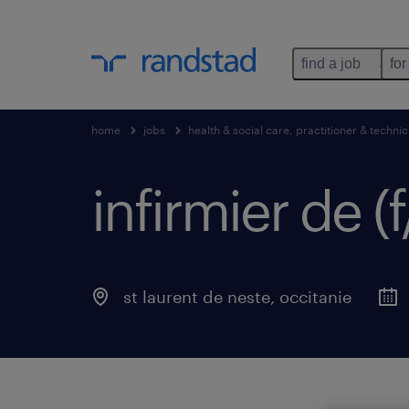
find a job
for
home
jobs
health & social care, practitioner & technic
infirmier de (f
st laurent de neste
,
occitanie