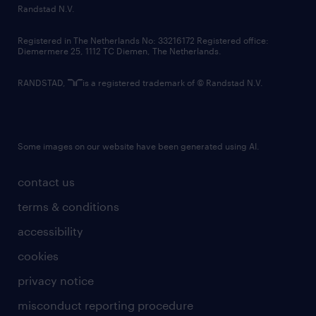
country websites
Randstad N.V.
contact us
Registered in The Netherlands No: 33216172 Registered office:
Diemermere 25, 1112 TC Diemen, The Netherlands.
RANDSTAD,
is a registered trademark of © Randstad N.V.
Some images on our website have been generated using AI.
contact us
terms & conditions
accessibility
cookies
privacy notice
misconduct reporting procedure