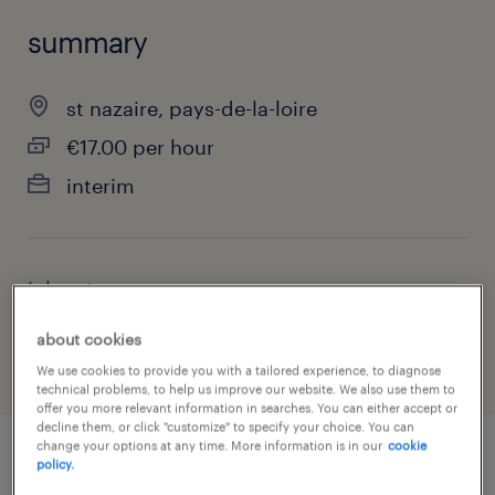
summary
st nazaire, pays-de-la-loire
€17.00 per hour
interim
job category
health & social care, practitioner & technician
about cookies
We use cookies to provide you with a tailored experience, to diagnose
technical problems, to help us improve our website. We also use them to
offer you more relevant information in searches. You can either accept or
decline them, or click "customize" to specify your choice. You can
change your options at any time. More information is in our
cookie
policy.
job details