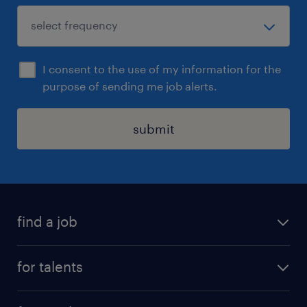
I consent to the use of my information for the
purpose of sending me job alerts.
submit
find a job
all jobs
for talents
career advice
operational career
careers at Randstad