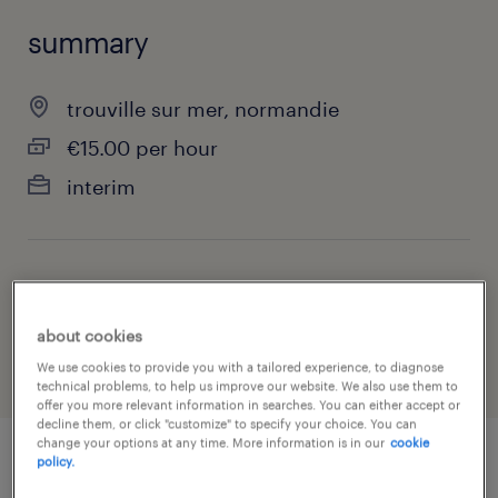
summary
trouville sur mer, normandie
€15.00 per hour
interim
job category
health & social care, practitioner & technician
about cookies
We use cookies to provide you with a tailored experience, to diagnose
technical problems, to help us improve our website. We also use them to
offer you more relevant information in searches. You can either accept or
decline them, or click "customize" to specify your choice. You can
change your options at any time. More information is in our
cookie
policy.
job details