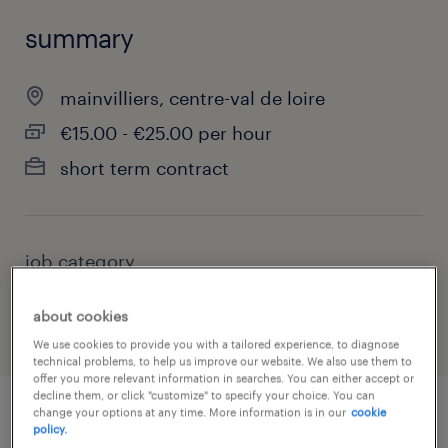
summary
mainvilliers, centre-val de loire
€15.00 - €25.00 per hour
short term contract
job category
health & social care, practitioner & technician
about cookies
We use cookies to provide you with a tailored experience, to diagnose
technical problems, to help us improve our website. We also use them to
offer you more relevant information in searches. You can either accept or
decline them, or click "customize" to specify your choice. You can
change your options at any time. More information is in our
cookie
policy.
job details