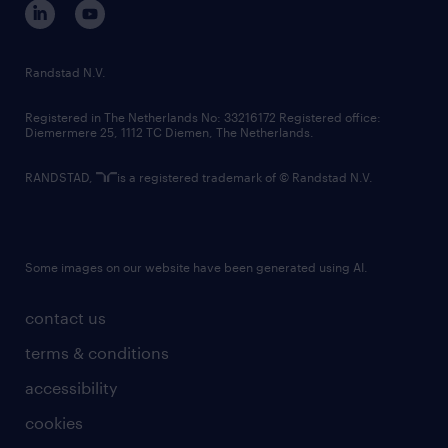
randstad innovation fund
country websites
Randstad N.V.
contact us
Registered in The Netherlands No: 33216172 Registered office:
Diemermere 25, 1112 TC Diemen, The Netherlands.
RANDSTAD,
is a registered trademark of © Randstad N.V.
Some images on our website have been generated using AI.
contact us
terms & conditions
accessibility
cookies