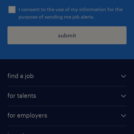
I consent to the use of my information for the
purpose of sending me job alerts.
submit
find a job
all jobs
for talents
career advice
operational career
careers at Randstad
for employers
professional career
staffing solutions
digital career