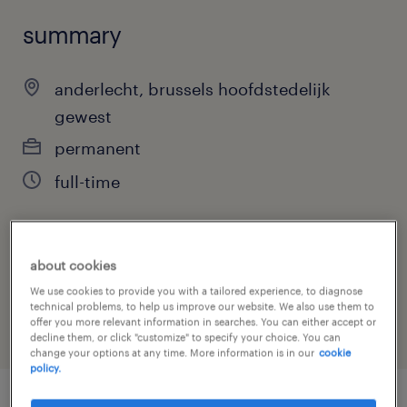
summary
anderlecht, brussels hoofdstedelijk
gewest
permanent
full-time
job category
about cookies
health & social care, practitioner & technician
We use cookies to provide you with a tailored experience, to diagnose
technical problems, to help us improve our website. We also use them to
offer you more relevant information in searches. You can either accept or
decline them, or click "customize" to specify your choice. You can
change your options at any time. More information is in our
cookie
policy.