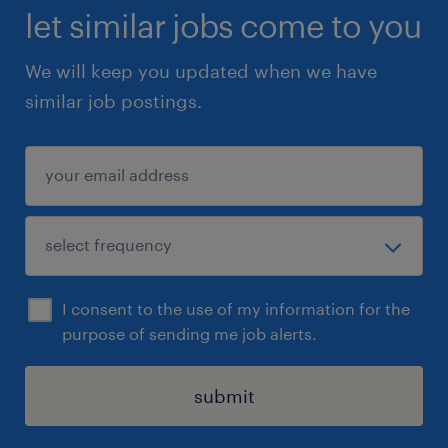
let similar jobs come to you
Nous recherchons pour le compte de notre
client basé proche d'Aix en Provence, un
We will keep you updated when we have
Ingénieur Réseaux et Télécoms N2 (F/H)
similar job postings.
I consent to the use of my information for the
purpose of sending me job alerts.
submit