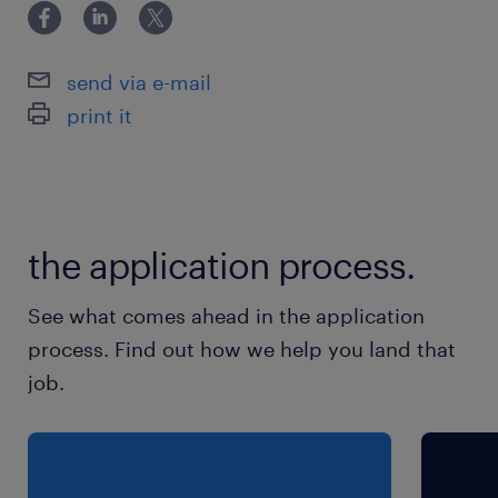
:
send via e-mail
Prendre en charge le déploiement des
print it
évolutions et intégrer/recetter les nouvelles
solutions sur le réseau.
Mettre en place de nouveaux outils pour
the application process.
l'administration du réseau et assurer la
gestion des versions/configurations
See what comes ahead in the application
(méthodologie ITIL).
process. Find out how we help you land that
job.
Rédiger les procédures techniques et
fonctionnelles associées.
3. Qualification & Sécurisation des