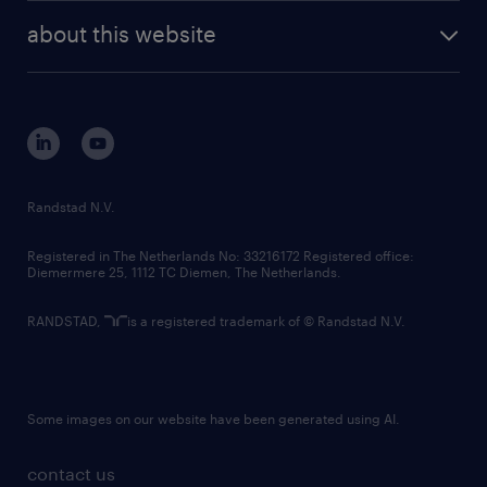
company profile
future of work
randstad digital
about this website
sustainability
tech suite
disclaimer
equity, diversity, inclusion and belonging
contact us
corporate governance
randstad innovation fund
country websites
Randstad N.V.
contact us
Registered in The Netherlands No: 33216172 Registered office:
Diemermere 25, 1112 TC Diemen, The Netherlands.
RANDSTAD,
is a registered trademark of © Randstad N.V.
Some images on our website have been generated using AI.
contact us