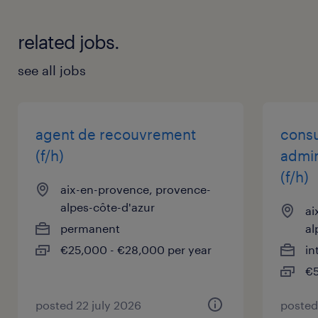
infrastructures de production d'envergure.
Compétences techniques indispensables :
related jobs.
see all jobs
Réseau & Routage : Maîtrise avancée des
protocoles dynamiques (BGP, OSPF, MPLS,
WAN) et des équipements (Routeurs,
agent de recouvrement
consu
Switchs).
(f/h)
admin
Sécurité : Expertise sur les architectures
(f/h)
Firewall (idéalement Palo Alto, Fortinet, Cisco,
aix-en-provence, provence-
F5).
alpes-côte-d'azur
ai
Services Réseau : Excellente maîtrise des
permanent
al
protocoles et services (DNS, Proxy, SSL,
€25,000 - €28,000 per year
in
SNMP, HTTPS...).
€5
posted 22 july 2026
posted
Compétences secondaires / Très appréciées :