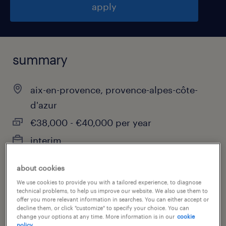
apply
summary
aix-en-provence, provence-alpes-côte-
d'azur
€38,000 - €40,000 per year
interim
about cookies
We use cookies to provide you with a tailored experience, to diagnose
job category
technical problems, to help us improve our website. We also use them to
offer you more relevant information in searches. You can either accept or
information technology
decline them, or click "customize" to specify your choice. You can
change your options at any time. More information is in our
cookie
policy.